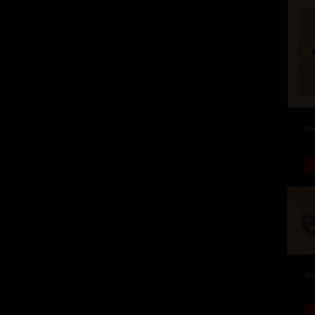
ba
ba