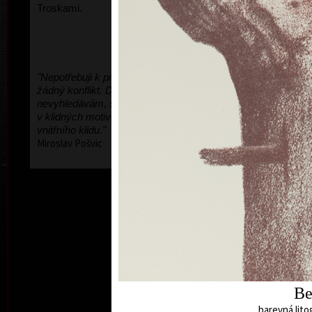
Troskami.
"Nepotřebuji k práci, k chuti tvořit, k nastartování
žádný konflikt. Dramatické a těžké chvíle
nevyhledávám
,
stejně přijdou samy. Proto si libuji
v klidných motivech. To je má cesta k nalezení
vnitřního klidu."
Miroslav Pošvic
Be
barevná litog