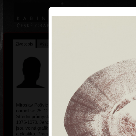
|
Home
Uměl
Životopis
Výstavy
Ocenění
Sbírky
Miroslav Pošvic
* 25.12.1959
Miroslav Pošvic pochází ze Špindlerova Mlýna,
narodil se 25. 12. 1959 ve Vrchlabí.
Vystudoval
Střední průmyslovou školu grafickou v Praze
1975-1979.
Jeho hlavními oblastmi činnosti
jsou volná grafika (barevná litografie), malba
a plastika.
Pracuje v Praze a v Újezdě pod