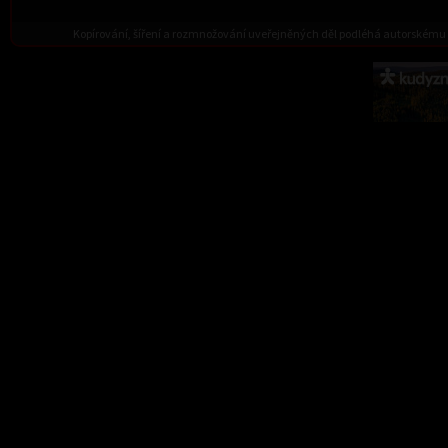
Kopírování, šíření a rozmnožování uveřejněných děl podléhá autorskému 