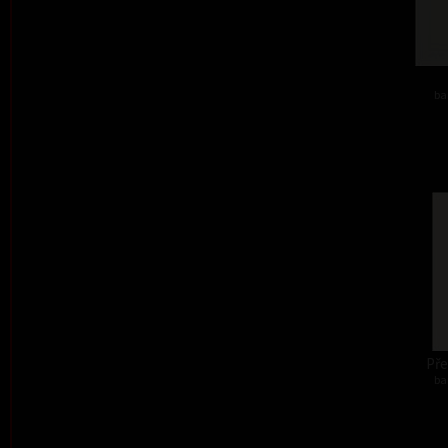
ba
Před
ba