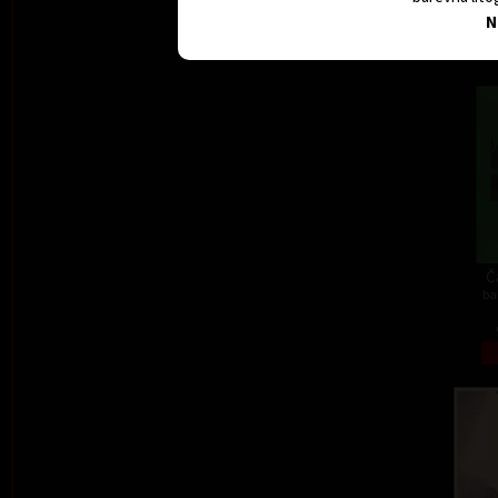
N
Č
ba