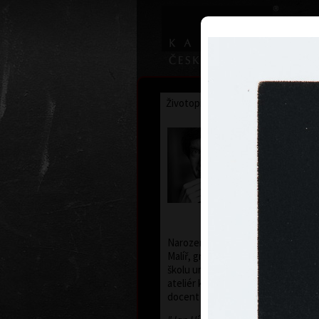
Životopis
Výstavy
Ocenění
Jan Hísek
* 26. 7. 1965
Narozen 26. července 1965 v Praz
Malíř, grafik, kreslíř, ilustrátor. S
školu uměleckoprůmyslovou v Praz
ateliér knižní kultury a písma, pro
docent Jan Solpera.) Žije a pracuje