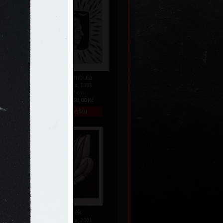
Somnambula
3
akvatinta, 1993
7,5 x 7 cm
Kč
cena:
1 050,00 Kč
00
Vánek
akvatinta, 2001