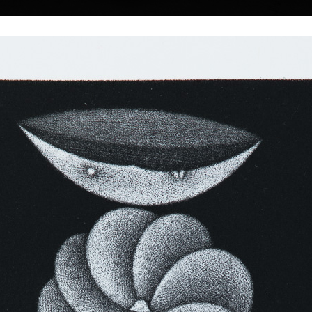
|
|
|
|
|
Home
Umělci
Vybrat dílo
Vybrat dárek
O galerii
O
Sbírky
Luna
mezzotinta, 20
29 x 39,5 cm
Kachna
cena:
7 500,00 
e, Československo
mezzotinta, 2011
9 x 10 cm
tudoval Vysokou
cena:
2 000,00 Kč
e (1984-1990,
fesor Milan Hegar a
 v Praze.