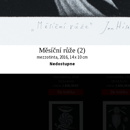
cena:
1 800,00 Kč
cena:
4 500,00 
Měsíční růže (2)
mezzotinta, 2016, 14 x 10 cm
Nedostupne
Světec
Strom
mezzotinta, 2016
mezzotinta, 20
14,5 x 4 cm
10 x 4,5 cm
cena:
1 800,00 Kč
cena:
1 600,00 