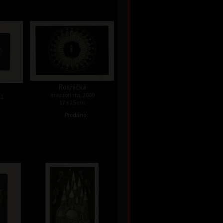
Rosnička
mezzotinta, 2000
11
17 x 25 cm
•
Prodáno