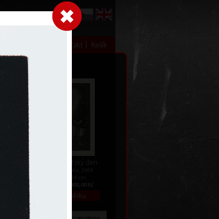
Přihlásit se
|
|
|
 grafice
Výstavy
Kontakt
Košík
11
Novosvětský den
Kč
mezzotinta, 2004
59,5 x 34 cm
cena:
20 000,00 Kč