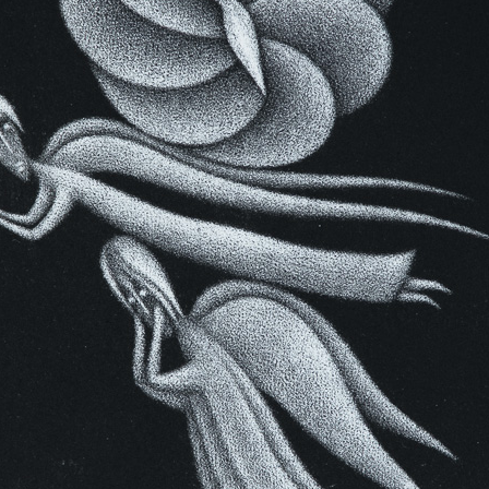
romantickými
ér, jehož dílo
ismu a vlastní
osobního a
po povrchu, ale
tř, do labyrintu
 ale putování po
Odloučení
Chlapec
akvatinta, 2002
akvatinta, 200
13 x 9,5 cm
13 x 9,5 cm
cena:
1 800,00 Kč
cena:
1 800,00 
Stín
Šemík
akvatinta, 1999
mezzotinta, 20
6,5 x 8,5 cm
19,5 x 25 cm