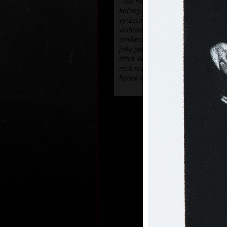
"Jan Hísek je snivý typ umělce s 
kořeny. Citlivý životní i tvůrčí solit
vyrůstá z tradic literárního symbol
vrstevnaté imaginace. Cesty jeho 
uměleckého života nevedou pouze 
jako jedny z mála se ubírají i dovni
nitra. Není lehké je vždy sledovat,
nich rozhodně stojí za to."
Radek Wohlmuth