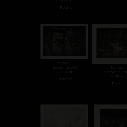
13 x 8 cm
•
Prodáno
Kupole
Loďka
mezzotinta, 2011
14 x 19,5 cm
mezzotinta, 20
7,5 x 10 cm
•
Prodáno
•
Prodáno