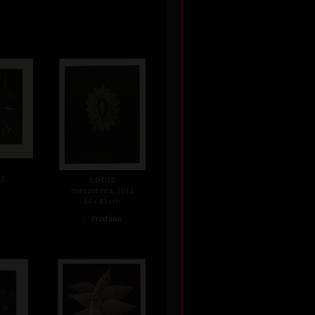
Lotos
11
mezzotinta, 2011
64 x 49 cm
•
Prodáno