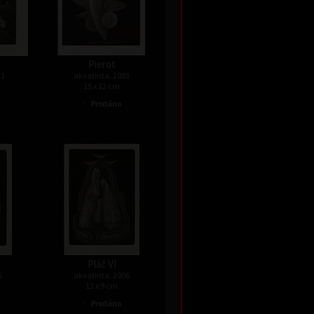
Pierot
11
akvatinta, 2003
15 x 12 cm
•
Prodáno
Pláč VI
6
akvatinta, 2006
13 x 9 cm
•
Prodáno