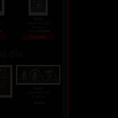
Ikona
13
mezzotinta, 2013
9,5 x 4 cm
Kč
cena:
1 500,00 Kč
á díla
Kopec
mezzotinta, 2011
11 x 27 cm
•
Prodáno
0