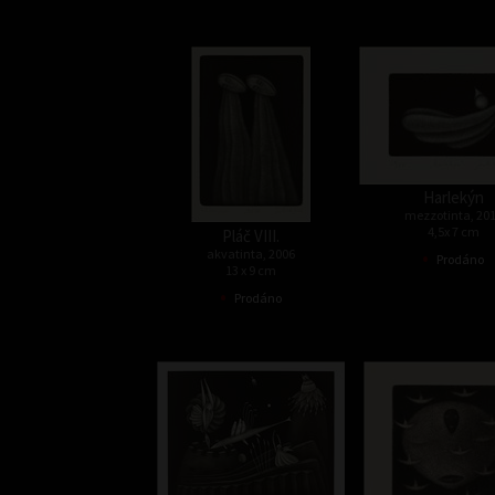
Harlekýn
mezzotinta, 20
4,5x 7 cm
Pláč VIII.
•
akvatinta, 2006
Prodáno
13 x 9 cm
•
Prodáno