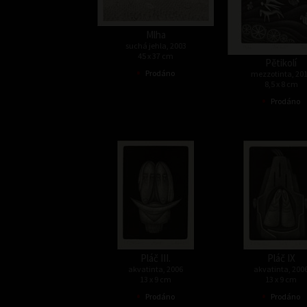
Mlha
suchá jehla, 2003
45 x 37 cm
Pětikolí
•
Prodáno
mezzotinta, 20
8,5 x 8 cm
•
Prodáno
Pláč III.
Pláč IX
akvatinta, 2006
akvatinta, 200
13 x 9 cm
13 x 9 cm
•
•
Prodáno
Prodáno