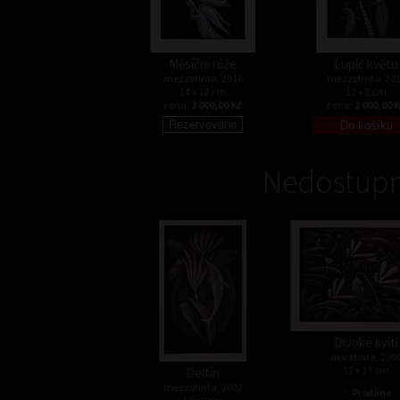
Měsíční růže
Lupič květu
mezzotinta, 2016
mezzotinta, 20
14 x 10 cm
12 x 8 cm
cena:
2 000,00 Kč
cena:
2 000,00 
Nedostupn
Divoké kvítí
akvatinta, 200
12 x 17 cm
Delfín
•
mezzotinta, 2002
Prodáno