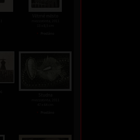
Větrné město
11
mezzotinta, 2011
13 x 8,5 cm
•
Prodáno
96
Studna
mezzotinta, 2011
47 x 64 cm
•
Prodáno