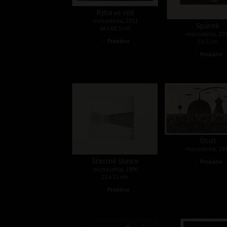
Ryba ve věži
mezzotinta, 2011
Spánek
46 x 60,5 cm
mezzotinta, 20
•
Prodáno
5 x 5 cm
•
Prodáno
Úsvit
mezzotinta, 19
•
Šťastné slunce
Prodáno
suchá jehla, 1996
21 x 21 cm
•
Prodáno