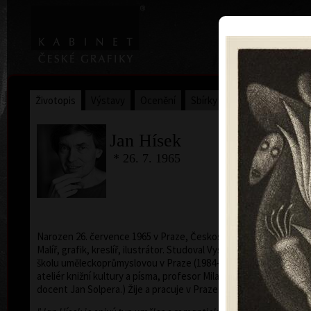
|
Home
Uměl
Životopis
Výstavy
Ocenění
Sbírky
Jan Hísek
* 26. 7. 1965
Narozen 26. července 1965 v Praze, Československo
Malíř, grafik, kreslíř, ilustrátor. Studoval Vysokou
školu uměleckoprůmyslovou v Praze (1984-1990,
ateliér knižní kultury a písma, profesor Milan Hegar a
docent Jan Solpera.) Žije a pracuje v Praze.