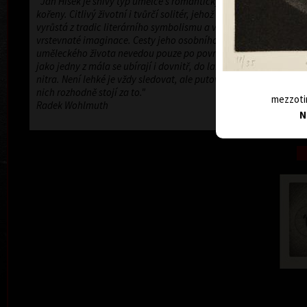
"Jan Hísek je snivý typ umělce s romantickými
kořeny. Citlivý životní i tvůrčí solitér, jehož dílo
vyrůstá z tradic literárního symbolismu a vlastní
vrstevnaté imaginace. Cesty jeho osobního a
uměleckého života nevedou pouze po povrchu, ale
jako jedny z mála se ubírají i dovnitř, do labyrintu
nitra. Není lehké je vždy sledovat, ale putování po
nich rozhodně stojí za to."
mezzotin
Radek Wohlmuth
N