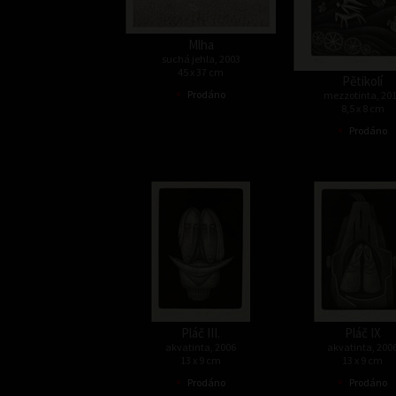
Mlha
suchá jehla, 2003
45 x 37 cm
Pětikolí
•
Prodáno
mezzotinta, 20
8,5 x 8 cm
•
Prodáno
Pláč III.
Pláč IX
akvatinta, 2006
akvatinta, 200
13 x 9 cm
13 x 9 cm
•
•
Prodáno
Prodáno