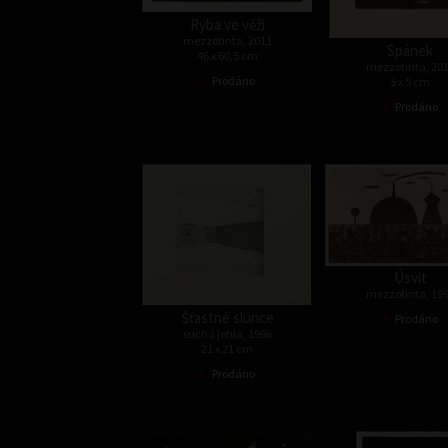
Ryba ve věži
mezzotinta, 2011
Spánek
46 x 60,5 cm
mezzotinta, 20
•
Prodáno
5 x 5 cm
•
Prodáno
Úsvit
mezzotinta, 19
•
Šťastné slunce
Prodáno
suchá jehla, 1996
21 x 21 cm
•
Prodáno