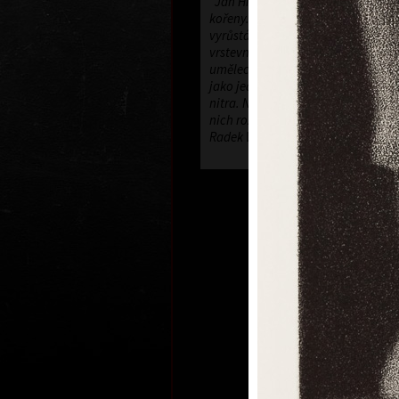
"Jan Hísek je snivý typ umělce s 
kořeny. Citlivý životní i tvůrčí solit
vyrůstá z tradic literárního symbol
vrstevnaté imaginace. Cesty jeho 
uměleckého života nevedou pouze 
jako jedny z mála se ubírají i dovni
nitra. Není lehké je vždy sledovat,
nich rozhodně stojí za to."
Radek Wohlmuth