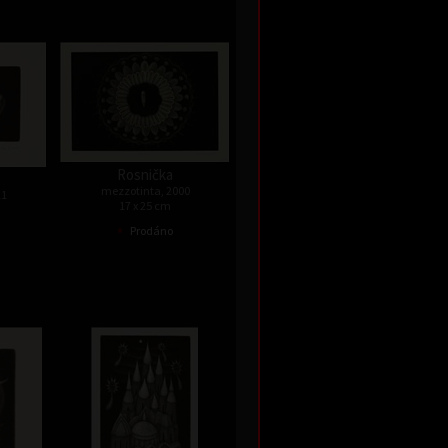
Rosnička
mezzotinta, 2000
11
17 x 25 cm
•
Prodáno