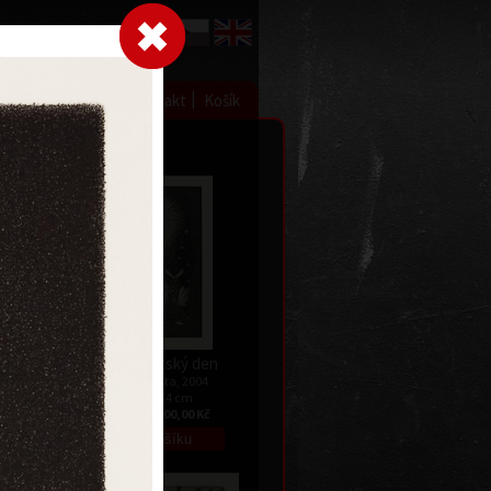
Přihlásit se
|
|
|
 grafice
Výstavy
Kontakt
Košík
11
Novosvětský den
Kč
mezzotinta, 2004
59,5 x 34 cm
cena:
20 000,00 Kč