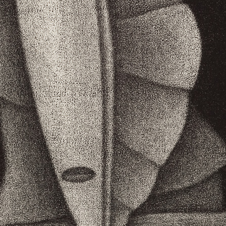
romantickými
ér, jehož dílo
ismu a vlastní
osobního a
po povrchu, ale
tř, do labyrintu
 ale putování po
Odloučení
Chlapec
akvatinta, 2002
akvatinta, 200
13 x 9,5 cm
13 x 9,5 cm
cena:
1 800,00 Kč
cena:
1 800,00 
Stín
Šemík
akvatinta, 1999
mezzotinta, 20
6,5 x 8,5 cm
19,5 x 25 cm