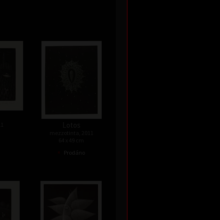
Lotos
11
mezzotinta, 2011
64 x 49 cm
•
Prodáno