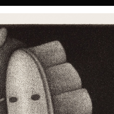
|
|
|
|
|
Home
Umělci
Vybrat dílo
Vybrat dárek
O galerii
O
Sbírky
Luna
mezzotinta, 20
29 x 39,5 cm
Kachna
cena:
7 500,00 
e, Československo
mezzotinta, 2011
9 x 10 cm
tudoval Vysokou
cena:
2 000,00 Kč
e (1984-1990,
fesor Milan Hegar a
 v Praze.