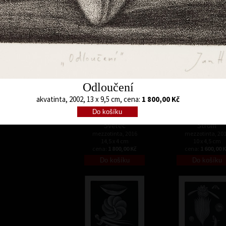
cena:
1 800,00 Kč
cena:
4 500,00 
Odloučení
akvatinta, 2002, 13 x 9,5 cm, cena:
1 800,00 Kč
Světec
Strom
mezzotinta, 2016
mezzotinta, 20
14,5 x 4 cm
10 x 4,5 cm
cena:
1 800,00 Kč
cena:
1 600,00 