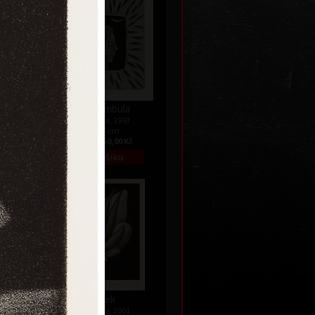
Somnambula
3
akvatinta, 1993
7,5 x 7 cm
Kč
cena:
1 050,00 Kč
00
Vánek
akvatinta, 2001