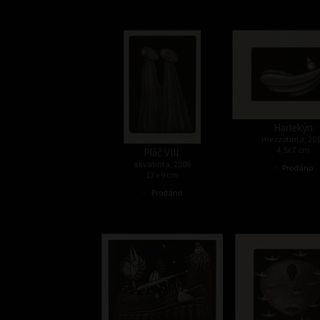
Harlekýn
mezzotinta, 20
4,5x 7 cm
Pláč VIII.
•
akvatinta, 2006
Prodáno
13 x 9 cm
•
Prodáno