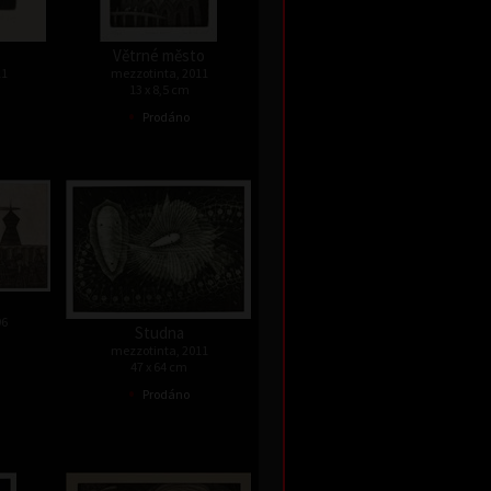
Větrné město
11
mezzotinta, 2011
13 x 8,5 cm
•
Prodáno
96
Studna
mezzotinta, 2011
47 x 64 cm
•
Prodáno