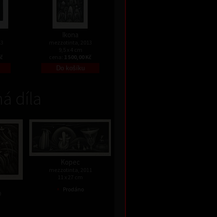
Ikona
13
mezzotinta, 2013
9,5 x 4 cm
Kč
cena:
1 500,00 Kč
á díla
Kopec
mezzotinta, 2011
11 x 27 cm
•
Prodáno
0