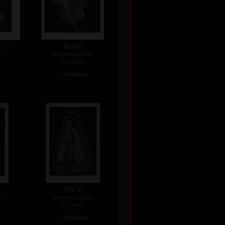
Pierot
11
akvatinta, 2003
15 x 12 cm
•
Prodáno
Pláč VI
6
akvatinta, 2006
13 x 9 cm
•
Prodáno