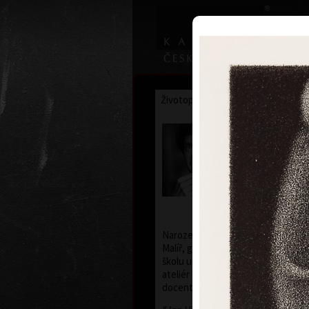
Životopis
Výstavy
Ocenění
Jan Hísek
* 26. 7. 1965
Narozen 26. července 1965 v Praz
Malíř, grafik, kreslíř, ilustrátor. S
školu uměleckoprůmyslovou v Praz
ateliér knižní kultury a písma, pro
docent Jan Solpera.) Žije a pracuje