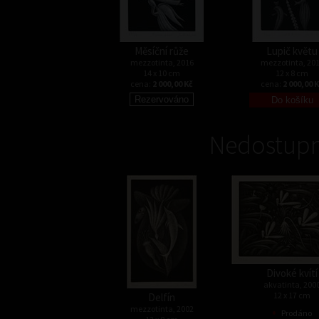
Měsíční růže
Lupič květu
mezzotinta, 2016
mezzotinta, 20
14 x 10 cm
12 x 8 cm
cena:
2 000,00 Kč
cena:
2 000,00 
Nedostupn
Divoké kvítí
akvatinta, 200
12 x 17 cm
Delfín
•
mezzotinta, 2002
Prodáno