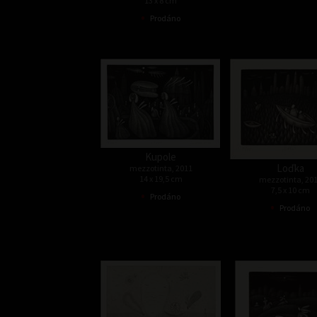
13 x 8 cm
•
Prodáno
Kupole
Loďka
mezzotinta, 2011
14 x 19,5 cm
mezzotinta, 20
7,5 x 10 cm
•
Prodáno
•
Prodáno