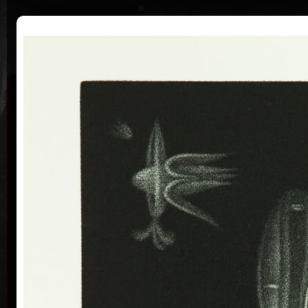
|
Home
Uměl
Životopis
Výstavy
Ocenění
Sbírky
Jan Hísek
* 26. 7. 1965
Narozen 26. července 1965 v Praze, Československo
Malíř, grafik, kreslíř, ilustrátor. Studoval Vysokou
školu uměleckoprůmyslovou v Praze (1984-1990,
ateliér knižní kultury a písma, profesor Milan Hegar a
docent Jan Solpera.) Žije a pracuje v Praze.