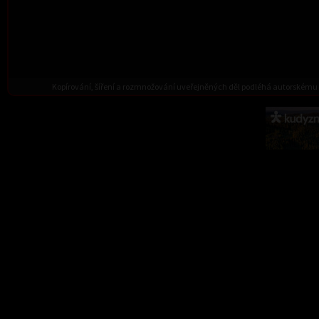
Kopírování, šíření a rozmnožování uveřejněných děl podléhá autorskému 