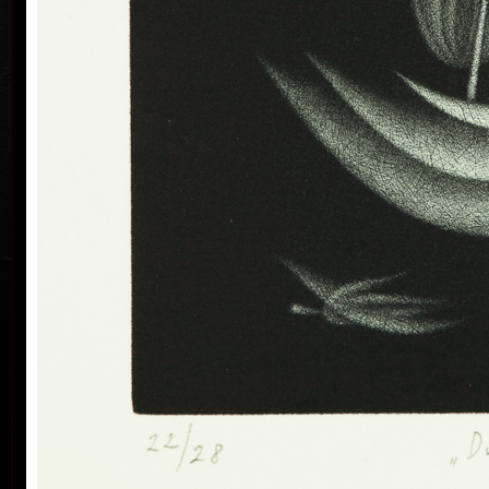
"Jan Hísek je snivý typ umělce s romantickými
kořeny. Citlivý životní i tvůrčí solitér, jehož dílo
vyrůstá z tradic literárního symbolismu a vlastní
vrstevnaté imaginace. Cesty jeho osobního a
uměleckého života nevedou pouze po povrchu, ale
jako jedny z mála se ubírají i dovnitř, do labyrintu
nitra. Není lehké je vždy sledovat, ale putování po
nich rozhodně stojí za to."
Radek Wohlmuth