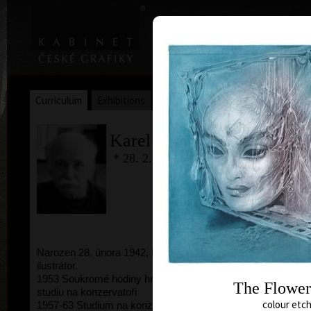
|
|
Home
Artists
Art Search
Curriculum
Exhibitions
Awards
Collections
Karel Demel
* 28. 2. 1942
Narozen 28. února 1942, Praha. Grafik, malíř a
comb
ilustrátor.
1953 Soukromé hodiny hry na pozoun, příprava ke
The Flowers
studiu na konzervatoři
colour etch
1957-63 Studium na konzervatoři v Praze (tuba,