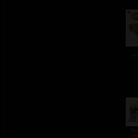
comb
Que
comb