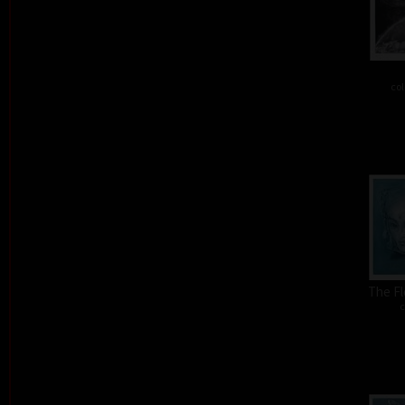
col
The Fl
c