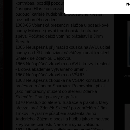
kontrabas, později pozoun). Kresby do školního
N
časopisu Hlas konzervatoře. První pochybnosti o
budoucí kariéře hudebníka. Soustavné kreslení
bez odborného vedení.
1963-65 Vojenská prezenční služba u posádkové
hudby Milovice (první trombonista,kontrabas,
zpěv). Počátek celoživotního přátelství s Jiřím
Šerých.
1965 Neúspěšná přijímací zkouška na AVU, učitel
hudby na LŠU, intenzivní návštěvy kurzů kreslení.
Sňatek se Zdenkou Čejkovou.
1966 Neúspěšná zkouška na AVU, kurzy kreslení
- Lidová akademie výtvarného umění.
1967 Neúspěšná zkouška na VŠUP
comb
1968 Neúspěšná zkouška na VŠUP, konzultace s
profesorem Janem Spurným. Po odvolání přijat
jako mimořádný student do ateliéru Zdeňka
Sklenáře. První pokusy o grafiku.
1970 Přestup do ateliéru ilustrace a plakátu, který
převzal prof. Zdeněk Sklenář po zemřelém Jiřím
Trnkovi. Výrazné působení asistenta Jiřího
Anderleho. Zájem o poezii a hudbu jako o motivaci
k výtvarné činnosti. Narození syna Dalibora.
1974 Ukončení studia diplomovou prací \"Šest