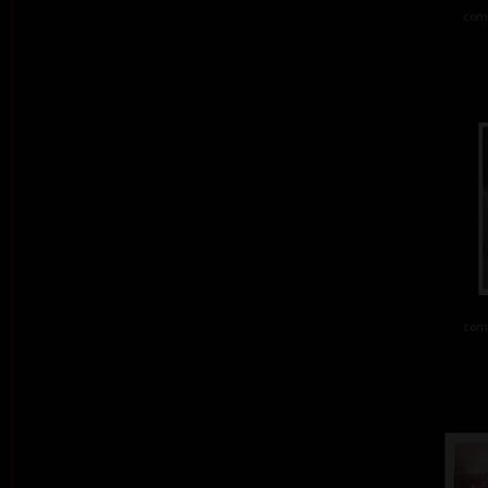
comb
comb