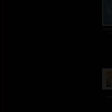
Flower
col
comb