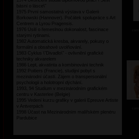
básní o lásce\"
1975 První samostatná výstava v Galerii
Borkowski (Hannover). Počátek spolupráce s Art
Centrem a Lyrou Pragensis.
1976 Úsilí o řemeslnou dokonalost, fascinace
comb
starými rytinami.
1982 Automatická kresba, akvarely, pokusy o
formální a obsahové uvolňování.
1983 Cyklus \"Divadlo\" - ovlivnění grafické
techniky akvarelem
1986 Lept, akvatinta a kombinování technik
1992 Poitiers (Francie), studijní pobyt s
mezinárodní účastí. Zájem o transpersonální
psychologii a holotropní dýchání.
1993, 94 Studium v mezinárodním grafickém
centru v Kasterlee (Belgie)
1995 Vedení kurzu grafiky v galerii Epreuve Artiste
v Antverpách
comb
1998 Účast na Mezinárodním malířském plenéru
Pardubice