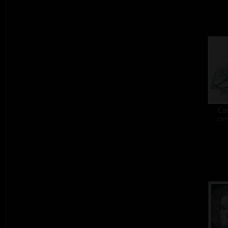
Co
comb