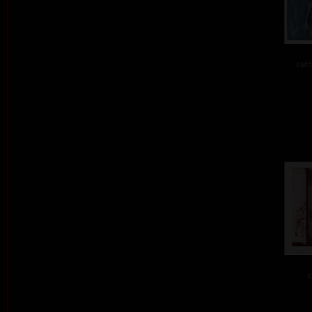
comb
c