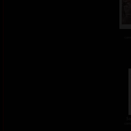
comb
So
comb