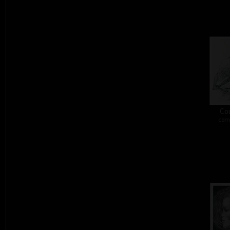
Co
comb