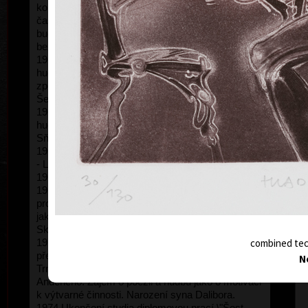
kontrabas, později pozoun). Kresby do školního
časopisu Hlas konzervatoře. První pochybnosti o
budoucí kariéře hudebníka. Soustavné kreslení
bez odborného vedení.
1963-65 Vojenská prezenční služba u posádkové
hudby Milovice (první trombonista,kontrabas,
zpěv). Počátek celoživotního přátelství s Jiřím
Šerých.
1965 Neúspěšná přijímací zkouška na AVU, učitel
hudby na LŠU, intenzivní návštěvy kurzů kreslení.
Sňatek se Zdenkou Čejkovou.
1966 Neúspěšná zkouška na AVU, kurzy kreslení
- Lidová akademie výtvarného umění.
1967 Neúspěšná zkouška na VŠUP
comb
1968 Neúspěšná zkouška na VŠUP, konzultace s
profesorem Janem Spurným. Po odvolání přijat
jako mimořádný student do ateliéru Zdeňka
Sklenáře. První pokusy o grafiku.
combined tech
1970 Přestup do ateliéru ilustrace a plakátu, který
převzal prof. Zdeněk Sklenář po zemřelém Jiřím
N
Trnkovi. Výrazné působení asistenta Jiřího
Anderleho. Zájem o poezii a hudbu jako o motivaci
k výtvarné činnosti. Narození syna Dalibora.
1974 Ukončení studia diplomovou prací \"Šest