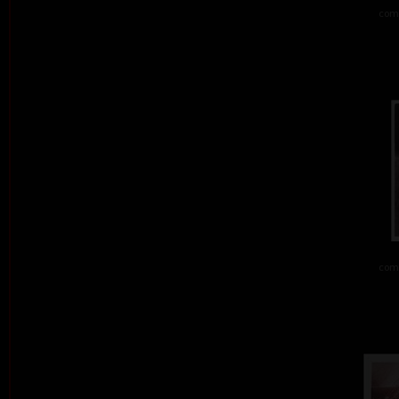
comb
comb