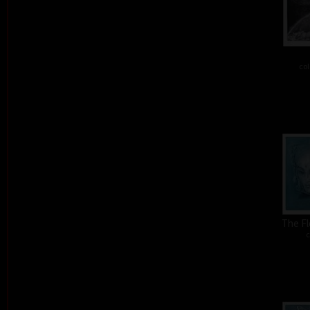
col
The Fl
c