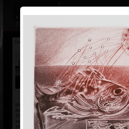
|
|
Home
Artists
Art Search
Curriculum
Exhibitions
Awards
Collections
Karel Demel
* 28. 2. 1942
Narozen 28. února 1942, Praha. Grafik, malíř a
comb
ilustrátor.
1953 Soukromé hodiny hry na pozoun, příprava ke
studiu na konzervatoři
1957-63 Studium na konzervatoři v Praze (tuba,