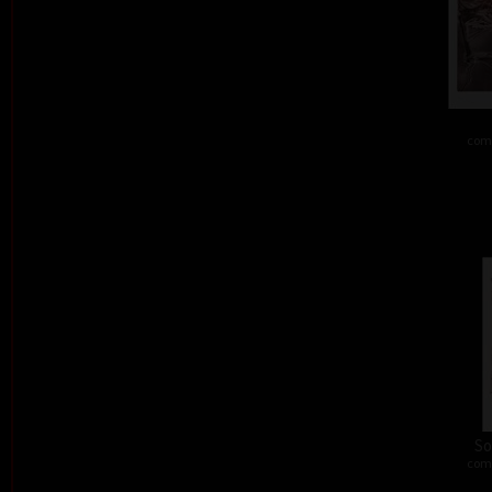
comb
So
comb