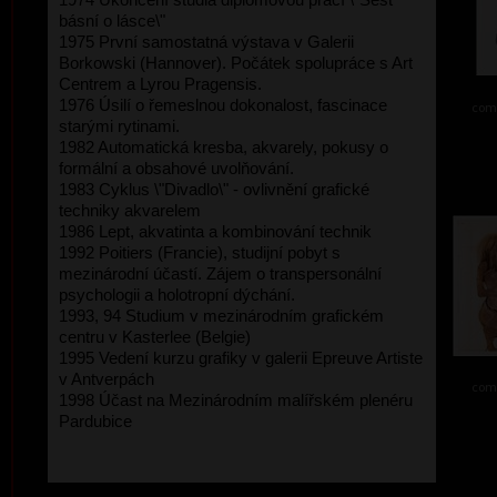
básní o lásce\"
1975 První samostatná výstava v Galerii
Borkowski (Hannover). Počátek spolupráce s Art
Centrem a Lyrou Pragensis.
1976 Úsilí o řemeslnou dokonalost, fascinace
comb
starými rytinami.
1982 Automatická kresba, akvarely, pokusy o
formální a obsahové uvolňování.
1983 Cyklus \"Divadlo\" - ovlivnění grafické
techniky akvarelem
1986 Lept, akvatinta a kombinování technik
1992 Poitiers (Francie), studijní pobyt s
mezinárodní účastí. Zájem o transpersonální
psychologii a holotropní dýchání.
1993, 94 Studium v mezinárodním grafickém
centru v Kasterlee (Belgie)
1995 Vedení kurzu grafiky v galerii Epreuve Artiste
v Antverpách
comb
1998 Účast na Mezinárodním malířském plenéru
Pardubice