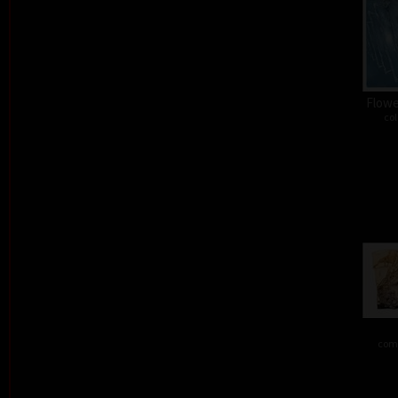
Flower
col
comb