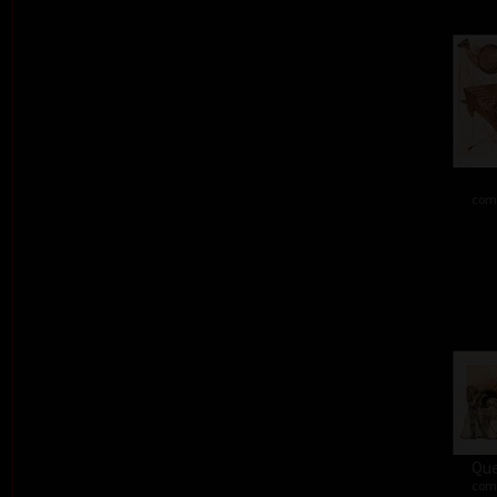
comb
Que
comb