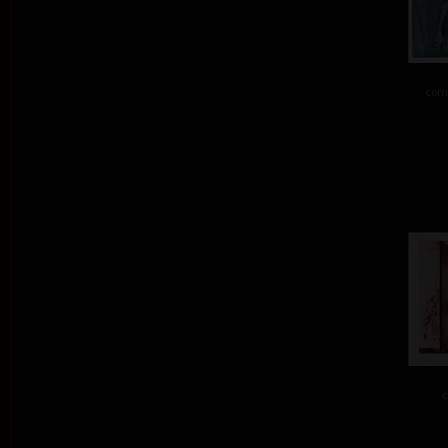
comb
c