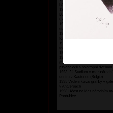
básní o lásce\"
1975 První samostatná výstava v
Borkowski (Hannover). Počátek 
Centrem a Lyrou Pragensis.
1976 Úsilí o řemeslnou dokonalo
starými rytinami.
1982 Automatická kresba, akvar
formální a obsahové uvolňování.
1983 Cyklus \"Divadlo\" - ovlivně
techniky akvarelem
1986 Lept, akvatinta a kombinov
1992 Poitiers (Francie), studijní 
mezinárodní účastí. Zájem o tra
psychologii a holotropní dýchání.
1993, 94 Studium v mezinárodn
centru v Kasterlee (Belgie)
1995 Vedení kurzu grafiky v galer
v Antverpách
1998 Účast na Mezinárodním ma
Pardubice