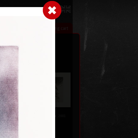
LogIn
|
|
xhibitions
Contact
Shopping cart
Artworks
Journeys II
combined technique, 2001
32,5 x 50 cm
naire)
•
Sold
, 2012