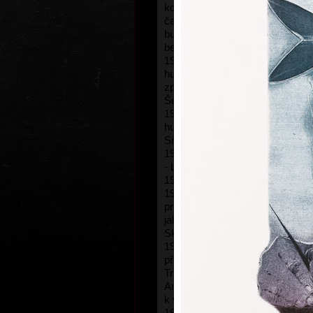
kontrabas, později pozoun). Kre
časopisu Hlas konzervatoře. Prv
budoucí kariéře hudebníka. Sous
bez odborného vedení.
1963-65 Vojenská prezenční sl
hudby Milovice (první trombonis
zpěv). Počátek celoživotního přát
Šerých.
1965 Neúspěšná přijímací zkouš
hudby na LŠU, intenzivní návště
Sňatek se Zdenkou Čejkovou.
1966 Neúspěšná zkouška na AVU
- Lidová akademie výtvarného u
1967 Neúspěšná zkouška na V
1968 Neúspěšná zkouška na VŠ
profesorem Janem Spurným. Po o
jako mimořádný student do ateli
Sklenáře. První pokusy o grafiku
1970 Přestup do ateliéru ilustrac
převzal prof. Zdeněk Sklenář po
Trnkovi. Výrazné působení asiste
Anderleho. Zájem o poezii a hud
k výtvarné činnosti. Narození sy
1974 Ukončení studia diplomovou