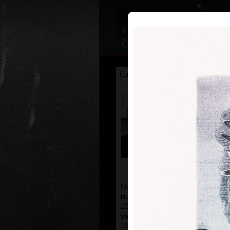
Curriculum
Exhibitions
Awar
Karel De
* 28. 2. 1942
Narozen 28. února 1942, Praha. G
ilustrátor.
1953 Soukromé hodiny hry na po
studiu na konzervatoři
1957-63 Studium na konzervatoři