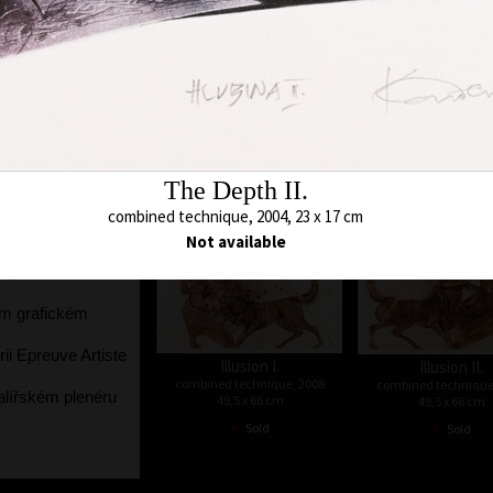
 Galerii
spolupráce s Art
The Depth II.
The Depth III
st, fascinace
combined technique, 2004
combined technique
23 x 17 cm
21 x 16 cm
•
•
ely, pokusy o
Sold
Sold
The Depth II.
ní grafické
combined technique, 2004, 23 x 17 cm
ání technik
Not available
pobyt s
nspersonální
ím grafickém
ii Epreuve Artiste
Illusion I.
Illusion II.
combined technique, 2008
combined technique
lířském plenéru
49,5 x 66 cm
49,5 x 66 cm
•
•
Sold
Sold