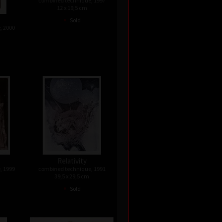
combined technique, 1997
12 x 19,5 cm
•
Sold
, 2000
Relativity
, 1999
combined technique, 1991
39,5 x 29,5 cm
•
Sold