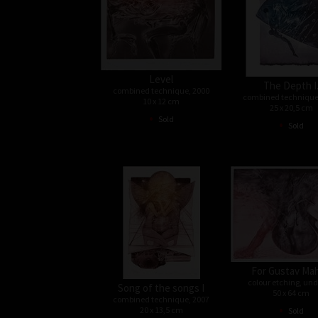
Level
The Depth I
combined technique, 2000
combined technique
10 x 12 cm
25 x 20,5 cm
•
Sold
•
Sold
For Gustav Mah
colour etching, un
Song of the songs I
50 x 64 cm
combined technique, 2007
•
20 x 13,5 cm
Sold