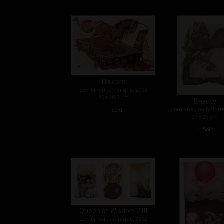
Unicorn
combined technique, 2005
20 x 28,5 cm
Beauty
•
combined technique
Sold
37 x 25 cm
•
Sold
Queen of Wisdom 2 III
combined technique, 2002