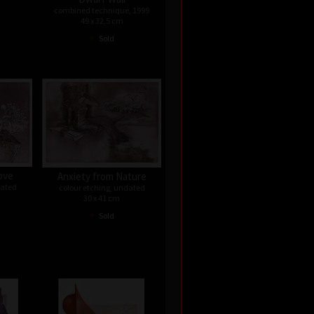
combined technique, 1999
49 x 32,5 cm
•
Sold
ove
Anxiety from Nature
dated
colour etching, undated
30 x 41 cm
•
Sold