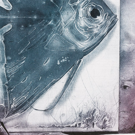
•
sby do školního
Sold
ní pochybnosti o
tavné kreslení
užba u posádkové
ta,kontrabas,
elství s Jiřím
ka na AVU, učitel
vy kurzů kreslení.
Small Theatr
combined technique
, kurzy kreslení
19,5 x 29,5 cm
mění.
Waiting
•
ŠUP
Sold
combined technique, 1994
49,5 x 33 cm
UP, konzultace s
•
dvolání přijat
Sold
éru Zdeňka
.
e a plakátu, který
 zemřelém Jiřím
nta Jiřího
bu jako o motivaci
na Dalibora.
 prací \"Šest