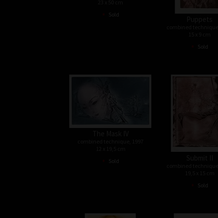
23 x 50 cm
•
Sold
Puppets
combined technique
15 x 9 cm
•
Sold
The Mask IV
combined technique, 1997
12 x 19,5 cm
Submit II
•
Sold
combined technique
19,5 x 15 cm
•
Sold