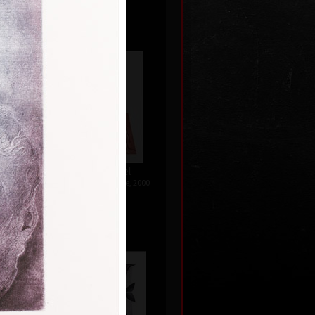
e
, 2005
Ex libris Karel
combined technique, 2000
16 x 14 cm
•
Sold