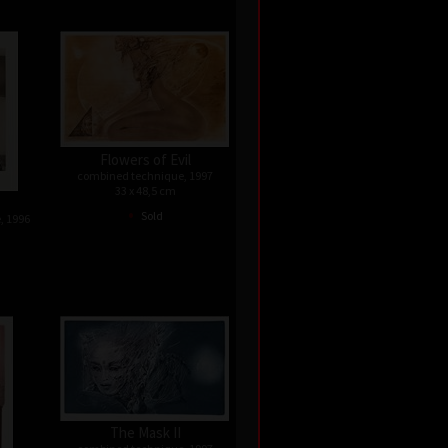
Flowers of Evil
combined technique, 1997
33 x 48,5 cm
•
Sold
, 1996
The Mask II