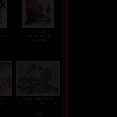
.
The Wall
, 2004
colour etching, 2000
16 x 12,5 cm
•
Sold
Countermovement
ler
combined technique, undated
dated
49 x 63 cm
•
Sold