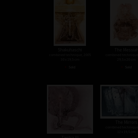
Shakuhaschi
The Messia
combined technique, 2005
combined technique
30 x 19,5 cm
29,5 x 20 cm
•
•
Sold
Sold
The Mirrors
combined technique
12 x 19,5 cm
Tantra III