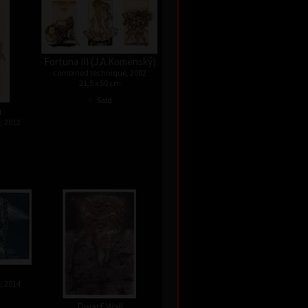
Fortuna III (J.A.Komenský)
combined technique, 2002
21,5 x 50 cm
•
Sold
h
, 2012
, 2014
Dwarf Wall