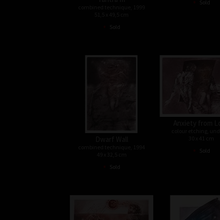
•
Sold
combined technique, 1999
51,5 x 49,5 cm
•
Sold
Anxiety from L
colour etching, un
Dwarf Wall
30 x 41 cm
combined technique, 1994
•
Sold
49 x 32,5 cm
•
Sold