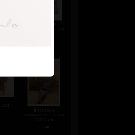
.
The Depth IV.
, 2004
combined technique, 2004
21 x 16 cm
•
Sold
, 2008
Inspiration
combined technique, 2004
29,5 x 20 cm
•
Sold