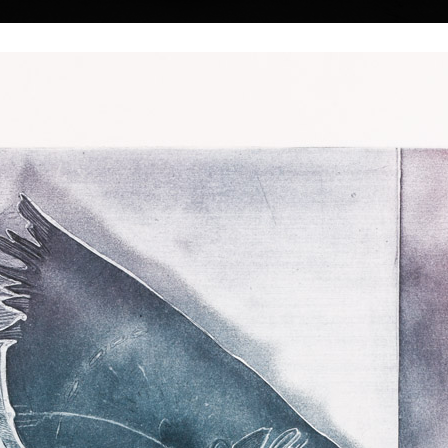
|
|
|
|
|
|
Home
Artists
Art Search
Select a gift
Gallery
About graphics
E
ds
Collections
Unavailable 
mel
Albatros
rafik, malíř a
combined technique, 1997
12 x 19,5 cm
zoun, příprava ke
Automobile (Apolli
•
Sold
combined technique
29,5 x 19,5 cm
 v Praze (tuba,