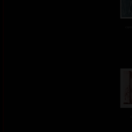
comb
c