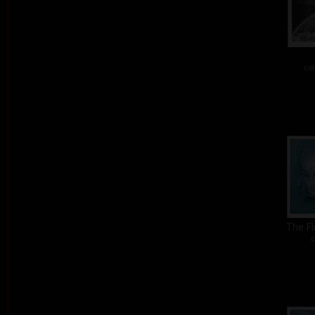
col
The Fl
c