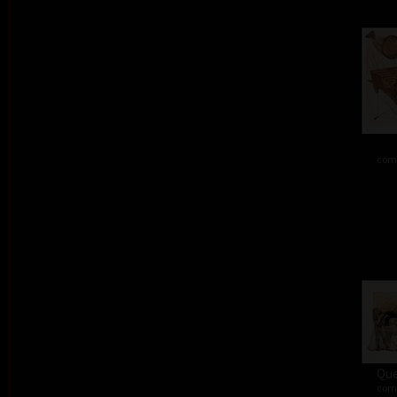
comb
Que
comb