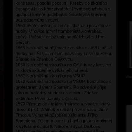
kontrabas, později pozoun). Kresby do školního
časopisu Hlas konzervatoře. První pochybnosti o
budoucí kariéře hudebníka. Soustavné kreslení
bez odborného vedení.
1963-65 Vojenská prezenční služba u posádkové
hudby Milovice (první trombonista,kontrabas,
zpěv). Počátek celoživotního přátelství s Jiřím
Šerých.
1965 Neúspěšná přijímací zkouška na AVU, učitel
hudby na LŠU, intenzivní návštěvy kurzů kreslení.
Sňatek se Zdenkou Čejkovou.
1966 Neúspěšná zkouška na AVU, kurzy kreslení
- Lidová akademie výtvarného umění.
1967 Neúspěšná zkouška na VŠUP
comb
1968 Neúspěšná zkouška na VŠUP, konzultace s
profesorem Janem Spurným. Po odvolání přijat
jako mimořádný student do ateliéru Zdeňka
Sklenáře. První pokusy o grafiku.
1970 Přestup do ateliéru ilustrace a plakátu, který
převzal prof. Zdeněk Sklenář po zemřelém Jiřím
Trnkovi. Výrazné působení asistenta Jiřího
Anderleho. Zájem o poezii a hudbu jako o motivaci
k výtvarné činnosti. Narození syna Dalibora.
1974 Ukončení studia diplomovou prací \"Šest