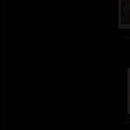
comb
So
comb