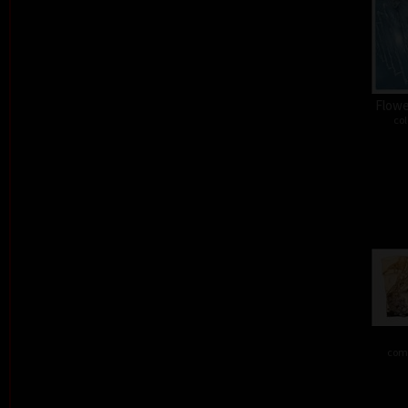
Flower
col
comb