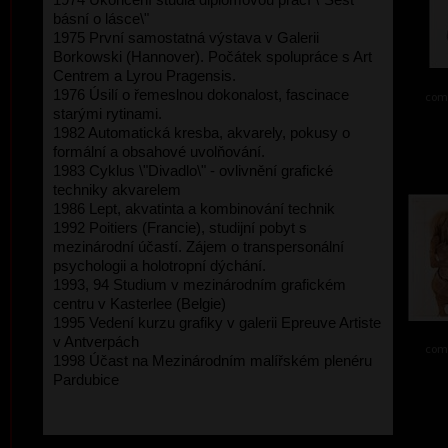
básní o lásce\"
1975 První samostatná výstava v Galerii
Borkowski (Hannover). Počátek spolupráce s Art
Centrem a Lyrou Pragensis.
1976 Úsilí o řemeslnou dokonalost, fascinace
comb
starými rytinami.
1982 Automatická kresba, akvarely, pokusy o
formální a obsahové uvolňování.
1983 Cyklus \"Divadlo\" - ovlivnění grafické
techniky akvarelem
1986 Lept, akvatinta a kombinování technik
1992 Poitiers (Francie), studijní pobyt s
mezinárodní účastí. Zájem o transpersonální
psychologii a holotropní dýchání.
1993, 94 Studium v mezinárodním grafickém
centru v Kasterlee (Belgie)
1995 Vedení kurzu grafiky v galerii Epreuve Artiste
v Antverpách
comb
1998 Účast na Mezinárodním malířském plenéru
Pardubice