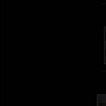
comb
comb