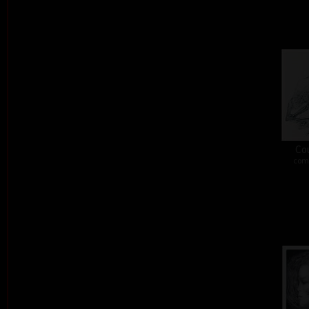
Co
comb