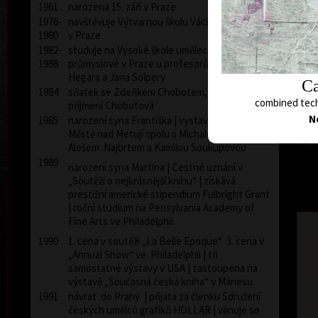
1961
narozena 15. září v Praze
1976-
navštěvuje Výtvarnou školu Václava Hollara
1980
v Praze
1982-
studuje na Vysoké škole umělecko-
1988
průmyslové v Praze u profesorů Milana
Hegara a Jana Solpery
Ca
1984
sňatek se Zdeňkem Chobotem, používá
combined tech
příjmení Chobotová
N
1985
narození syna Františka | vystavuje v Novém
Městě nad Metují spolu s Michalem Cihlářem,
comb
Alešem Najbrtem a Kamilou Soukupovou
1989
narození syna Martina | Čestné uznání v
„Soutěži o nejkrásnější knihu“ | získává
prestižní americké stipendium Fulbright Grant
| roční studium na Pensylvania Academy of
Fine Arts ve Philadelphii
1990
1. cena v soutěži „La Belle Epoque“ 3. cena v
„Annual Show“ ve Philadelphii | tři
samostatné výstavy v USA | zastoupena na
výstavě „Současná česká kniha“ v Mánesu
1991
návrat do Prahy | přijata za členku Sdružení
českých umělců grafiků HOLLAR | věnuje se