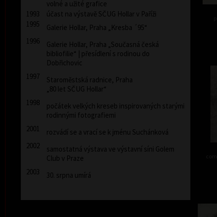
volné a užité grafice
1993
účast na výstavě SČUG Hollar v Paříži
p
1995
Galerie Hollar, Praha „Kresba ´95“
1996
Galerie Hollar, Praha „Současná česká
bibliofilie“ | přesídlení s rodinou do
Dobřichovic
1997
Staroměstská radnice, Praha
„80 let SČUG Hollar“
1998
počátek velkých kreseb inspirovaných starými
rodinnými fotografiemi
2001
rozvádí se a vrací se k jménu Suchánková
2002
samostatná výstava ve výstavní síni Golem
comb
Club v Praze
2003
30. srpna umírá