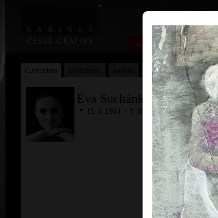
|
|
Home
Artists
Art Search
Curriculum
Exhibitions
Awards
Collections
Eva Suchánková
* 15.9.1961 - † 30.8. 2003