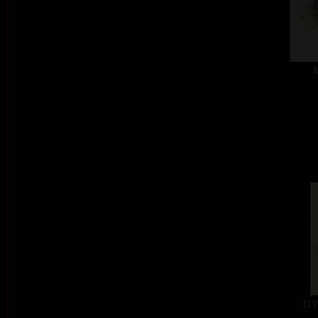
M
O V