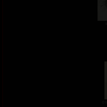
M
O V