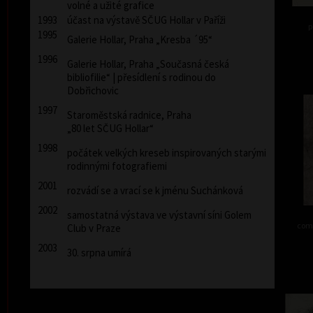
volné a užité grafice
1993
účast na výstavě SČUG Hollar v Paříži
p
1995
Galerie Hollar, Praha „Kresba ´95“
1996
Galerie Hollar, Praha „Současná česká
bibliofilie“ | přesídlení s rodinou do
Dobřichovic
1997
Staroměstská radnice, Praha
„80 let SČUG Hollar“
1998
počátek velkých kreseb inspirovaných starými
rodinnými fotografiemi
2001
rozvádí se a vrací se k jménu Suchánková
2002
samostatná výstava ve výstavní síni Golem
comb
Club v Praze
2003
30. srpna umírá