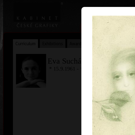
|
|
Home
Artists
Art Search
Curriculum
Exhibitions
Awards
Collections
Eva Suchánková
* 15.9.1961 - † 30.8. 2003