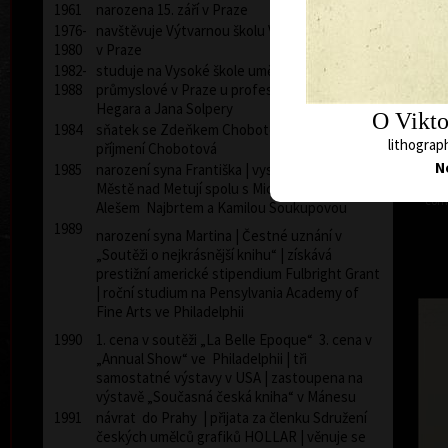
1961
narozena 15. září v Praze
1976-
navštěvuje Výtvarnou školu Václava Hollara
1980
v Praze
1982-
studuje na Vysoké škole umělecko-
1988
průmyslové v Praze u profesorů Milana
Hegara a Jana Solpery
O Viktor
1984
sňatek se Zdeňkem Chobotem, používá
lithograph
příjmení Chobotová
N
1985
narození syna Františka | vystavuje v Novém
Městě nad Metují spolu s Michalem Cihlářem,
comb
Alešem Najbrtem a Kamilou Soukupovou
1989
narození syna Martina | Čestné uznání v
„Soutěži o nejkrásnější knihu“ | získává
prestižní americké stipendium Fulbright Grant
| roční studium na Pensylvania Academy of
Fine Arts ve Philadelphii
1990
1. cena v soutěži „La Belle Epoque“ 3. cena v
„Annual Show“ ve Philadelphii | tři
samostatné výstavy v USA | zastoupena na
výstavě „Současná česká kniha“ v Mánesu
1991
návrat do Prahy | přijata za členku Sdružení
českých umělců grafiků HOLLAR | věnuje se