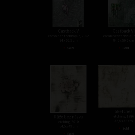
Castback V
Castback VI
combined technique, 2002
combined technique
84 x 56,5 cm
84,5 x 56,5 cm
•
•
Sold
Sold
Sketches
Růže bez názvu
etching, 1986
32,5 x 38 cm
etching, 2010
64,5 x 49 cm
•
Sold
•
Sold