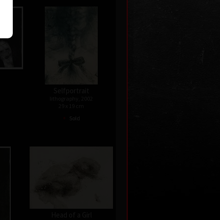
Selfportrait
lithography, 2002
29 x 19 cm
•
Sold
Head of a Girl