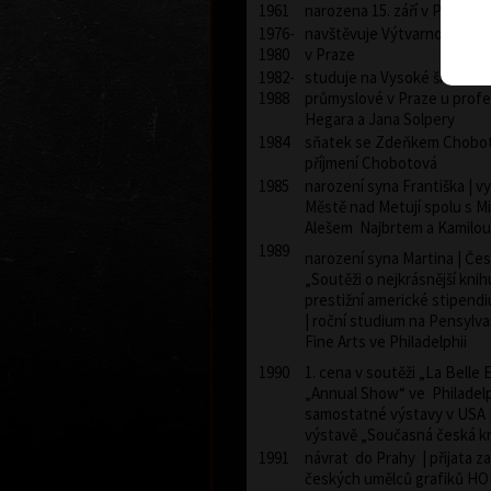
1961
narozena 15. září v Praze
1976-
navštěvuje Výtvarnou školu 
1980
v Praze
1982-
studuje na Vysoké škole u
1988
průmyslové v Praze u profe
Hegara a Jana Solpery
1984
sňatek se Zdeňkem Chobot
příjmení Chobotová
1985
narození syna Františka | 
Městě nad Metují spolu s M
Alešem Najbrtem a Kamilo
1989
narození syna Martina | Če
„Soutěži o nejkrásnější knih
prestižní americké stipend
| roční studium na Pensylv
Fine Arts ve Philadelphii
1990
1. cena v soutěži „La Belle
„Annual Show“ ve Philadelphi
samostatné výstavy v USA 
výstavě „Současná česká k
1991
návrat do Prahy | přijata z
českých umělců grafiků HO