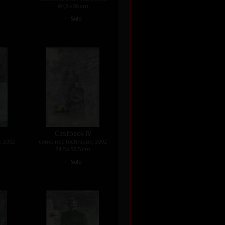
84,5 x 56 cm
•
Sold
Castback IV
, 2002
combined technique, 2002
84,5 x 56,5 cm
•
Sold