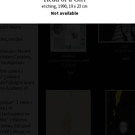
etching, 1990, 19 x 23 cm
Václava Hollara
Not available
mělecko-
sorů Milana
em, používá
, 1989
vystavuje v Novém
25,5 x 27 cm
Jealous
•
ichalem Cihlářem,
Sold
combined technique, 2000
u Soukupovou
35 x 25 cm
•
stné uznání v
Sold
u“ | získává
ium Fulbright Grant
ania Academy of
 Epoque“ 3. cena v
i | tři
| zastoupena na
niha“ v Mánesu
a členku Sdružení
LLAR | věnuje se