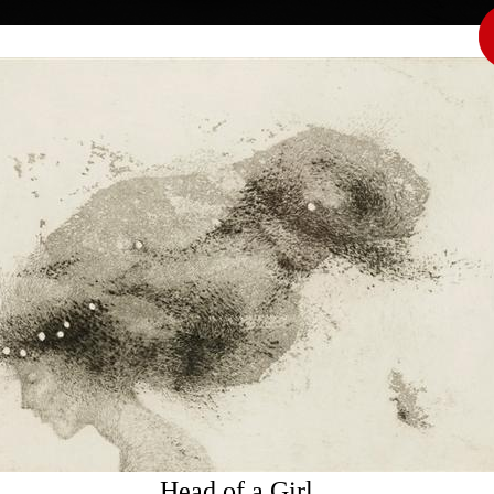
|
|
|
|
|
|
Home
Artists
Art Search
Select a gift
Gallery
About graphics
E
ds
Collections
ánková
 † 30.8. 2003
Winter Prag
colour lithography,
15,5 x 23 cm
price:
€ 43.00
Unavailable 
Head of a Girl