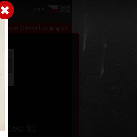
LogIn
|
|
xhibitions
Contact
Shopping cart
ue
 1988
Artworks