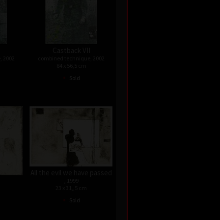
Castback VII
, 2002
combined technique, 2002
84 x 56,5 cm
•
Sold
All the evil we have passed
, 1999
23 x 31,,5 cm
•
Sold