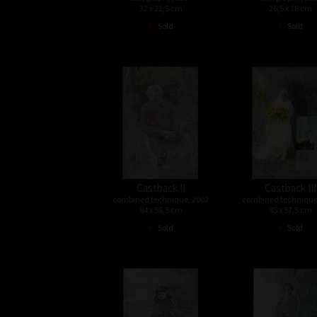
32 x 22,5 cm
26,5 x 18 cm
•
•
Sold
Sold
Castback II
Castback III
combined technique, 2002
combined technique
84 x 56,5 cm
85 x 57,5 cm
•
•
Sold
Sold