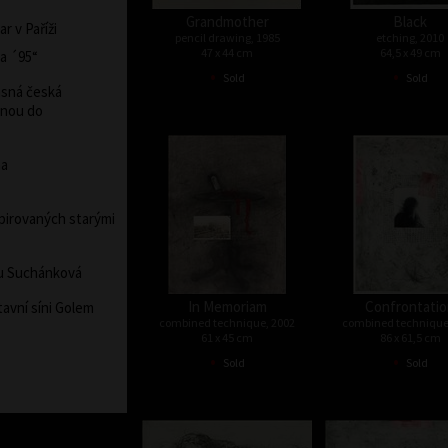
Grandmother
Black
r v Paříži
pencil drawing, 1985
etching, 2010
47 x 44 cm
64,5 x 49 cm
ba ´95“
•
•
Sold
Sold
asná česká
dinou do
ha
pirovaných starými
énu Suchánková
In Memoriam
Confrontati
avní síni Golem
combined technique, 2002
combined technique
61 x 45 cm
86 x 61,5 cm
•
•
Sold
Sold