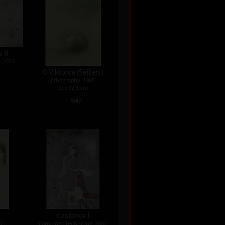
 II
, 2010
O Viktorce (Seifert)
lithography, 1987
32 x 22,5 cm
•
Sold
Castback I
87
combined technique, 2002