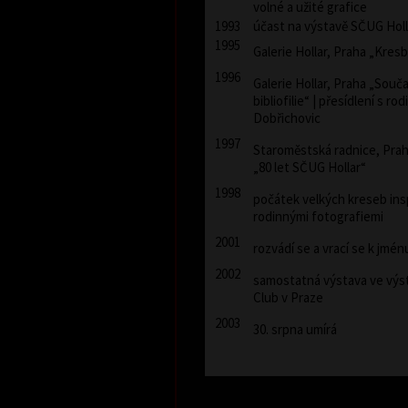
volné a užité grafice
1993
účast na výstavě SČUG Holla
1995
Galerie Hollar, Praha „Kres
1996
Galerie Hollar, Praha „Souč
bibliofilie“ | přesídlení s ro
Dobřichovic
1997
Staroměstská radnice, Pra
„80 let SČUG Hollar“
1998
počátek velkých kreseb ins
rodinnými fotografiemi
2001
rozvádí se a vrací se k jm
2002
samostatná výstava ve výst
Club v Praze
2003
30. srpna umírá