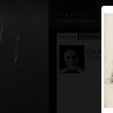
Curriculum
Exhibitions
Awar
Eva Such
* 15.9.1961 -