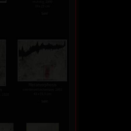
etching, 1990
19 x 23 cm
•
Sold
Metamorphosis
on
combined technique, 2002
43 x 35,5 cm
, 2010
•
Sold