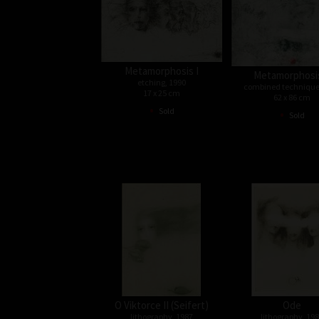
Metamorphosis I
Metamorphosis
etching, 1990
combined technique
17 x 25 cm
62 x 86 cm
•
•
Sold
Sold
O Viktorce II (Seifert)
Ode
lithography, 1987
lithography, 19