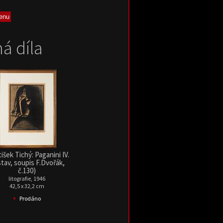
á díla
išek Tichý: Paganini IV.
 stav, soupis F.Dvořák,
č.130)
litografie, 1946
42,5 x 32,2 cm
•
Prodáno