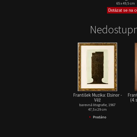
65 x 49,5 cm
Nedostupn
František Muzika: Elsinor -
Frant
Věž
(4.
barevná litografie, 1967
47,5 x 29 cm
•
Prodáno