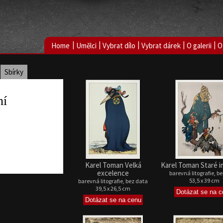
|
|
|
|
|
Home
Umělci
Vybrat dílo
Vybrat dárek
O galerii
O
Sbírky
ní
Karel Toman Velká
Karel Toman Staré 
excelence
barevná litografie, b
53,5 x 39 cm
barevná litografie, bez data
39,5 x 26,5 cm