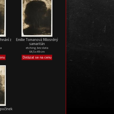
hnání z
Emilie Tomanová Milosrdný
samaritán
ta
etching, bez data
64,5 x 49 cm
dpočinek