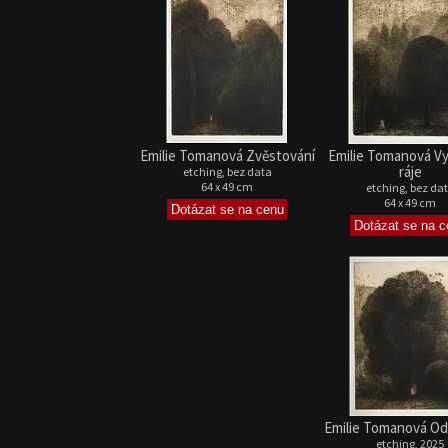
Emilie Tomanová Zvěstování
Emilie Tomanová Vy
ráje
etching, bez data
64 x 49 cm
etching, bez da
64 x 49 cm
Emilie Tomanová O
etching, 2025