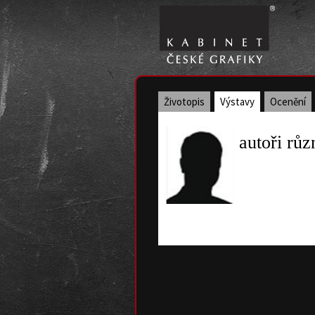
Životopis
Výstavy
Ocenění
autoři růz