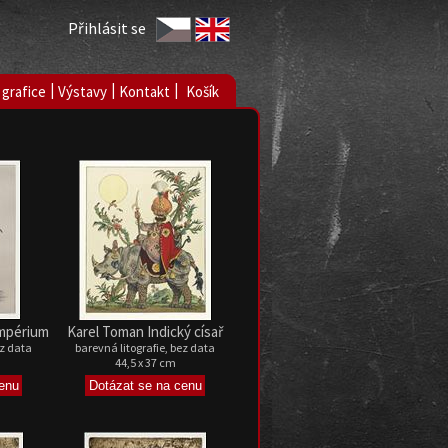
Přihlásit se
|
|
|
 grafice
Výstavy
Kontakt
Košík
impérium
Karel Toman Indický císař
ez data
barevná litografie, bez data
44,5 x 37 cm