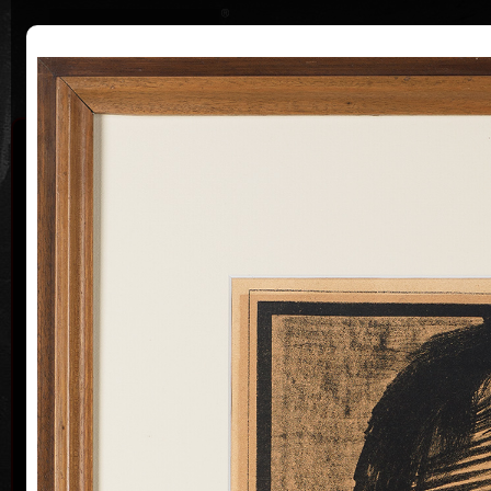
|
Home
Uměl
Životopis
Výstavy
Ocenění
Sbírky
autoři různí
K
barev