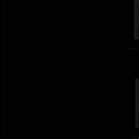
L
suchá 
such