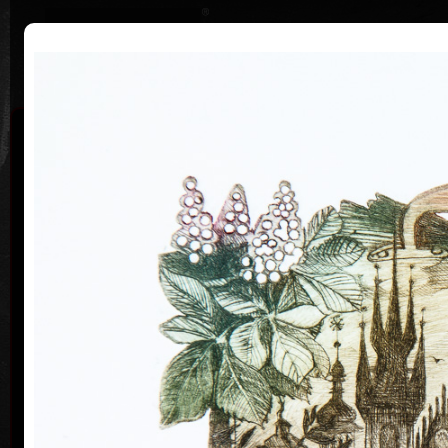
|
Home
Uměl
Životopis
Výstavy
Ocenění
Sbírky
Michaela Lesařová
19. 4. 1949