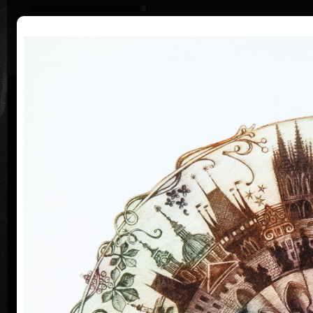
|
Home
Uměl
Životopis
Výstavy
Ocenění
Sbírky
Michaela Lesařová
19. 4. 1949