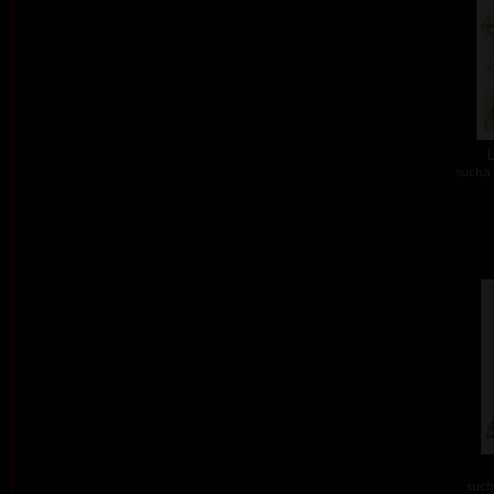
L
suchá 
such