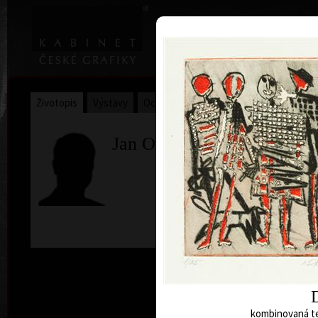
|
Home
Uměl
Životopis
Výstavy
Ocenění
Sbírky
Jan Otava
kombinovaná te