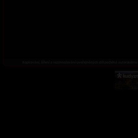
Kopírování, šíření a rozmnožování uveřejněných děl podléhá autorskému 