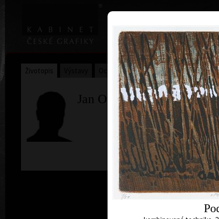
|
Home
Uměl
Životopis
Výstavy
Ocenění
Sbírky
Jan Otava
Po