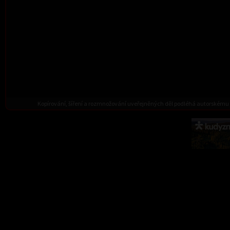
Kopírování, šíření a rozmnožování uveřejněných děl podléhá autorskému 