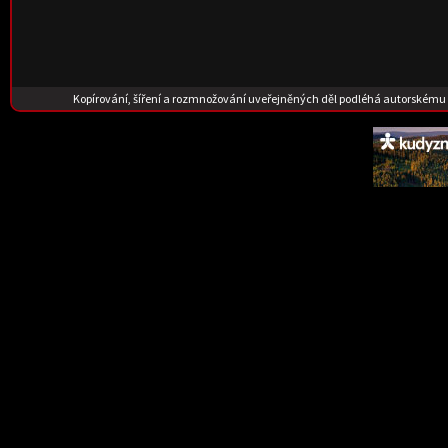
Kopírování, šíření a rozmnožování uveřejněných děl podléhá autorskému 