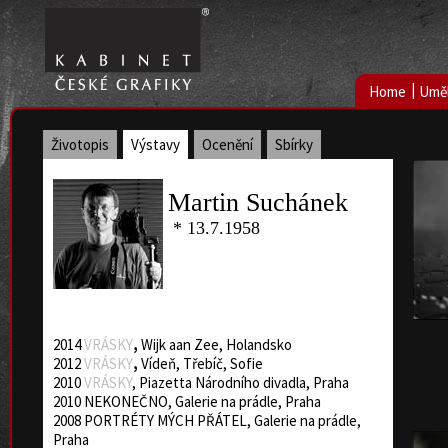
|
Home
Uměl
Životopis
Výstavy
Ocenění
Sbírky
Martin Suchánek
* 13.7.1958
2014
VRÁSKY
,
Wijk aan Zee, Holandsko
2012
VRÁSKY
,
Vídeň, Třebíč, Sofie
2010
VRÁSKY
, Piazetta Národního divadla, Praha
2010 NEKONEČNO, Galerie na prádle, Praha
2008 PORTRÉTY MÝCH PŘÁTEL, Galerie na prádle,
Praha