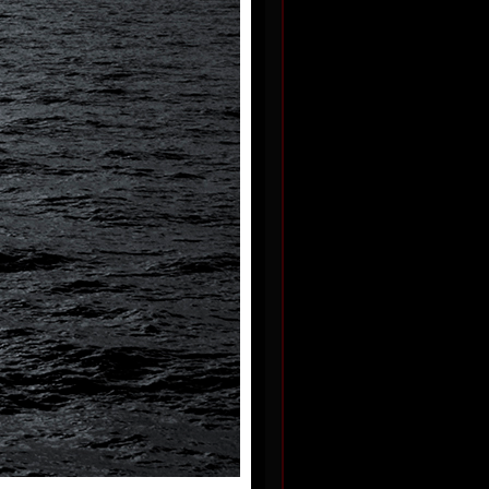
Želva
fotografie, 2009
60 x 90 cm
iře
cena:
2 500,00 Kč
9
Kč
I.
Hladina
9
fotografie, 2004