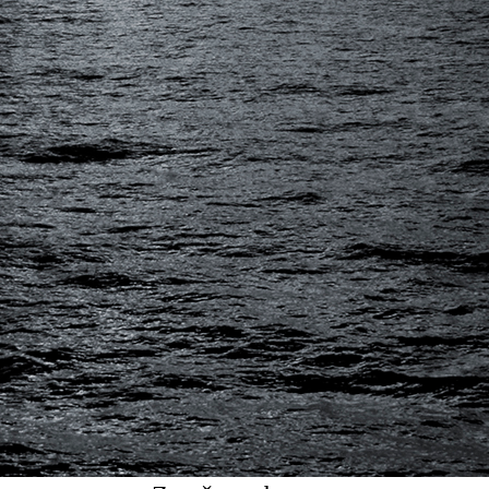
ze Adieu Mozart
 Zdeňka Mahlera a
ovým snímkům (mj.
; Čestné uznání
 profesionalitou
festivalů. Jeho
 získaly řadu
e intenzivně věnuje
Útesy na Made
Lodní příď
fotografie, 200
fotografie, 2012
60 x 60 cm
60 x 60 cm
cena:
2 300,00 
cena:
2 300,00 Kč
Pico de Ruivo I.
Pico de Ruivo I
fotografie, 2009
fotografie, 200