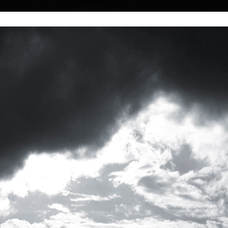
|
|
|
|
|
Home
Umělci
Vybrat dílo
Vybrat dárek
O galerii
O
Sbírky
uchánek
Shell 1595
Blue shell 1608 
58, Mariánské
fotografie, 2022
fotografie, 202
. Vyrůstal s
40 x 40 cm
40 x 32 cm
cena:
1 500,00 Kč
cena:
1 500,00 
cích u Mariánských
elka. Otec, malíř a
by ovlivnil jeho
ě na gymnáziu