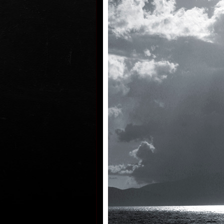
Arabská v Praze (1977) pracoval ro
produkce v ČST v Praze a navštěvo
fotografie u Jána Šmoka (1976–77)
na FAMU (1983).
Vyprofiloval se jako autor dokumen
citem pro dramatičnost a se smysl
exkluzivitu a výpravnost, která nen
Využívá často hraných sekvencí a t
jednoznačně ovlivnila praxe z rekla
monumentální velkorysým pojetím
i formální, kterého dosáhl předev
nasazením svým a všech spoluprac
producentem počínaje a osvětlova
jde eseje či příběhové životopisy, 
reprezentativní a emotivní film o
Praze Secesní inspirace(1994) se 
světa vážné hudby. Šlo o poctivé 
portréty 4 českých muzikantů, z ni
přispěl ke světovému hudebnímu d
jménem Kubelík (1999); Antonín Dv
(2001); Václav Talich – Sebevědomí
Ecce homo – Bedřich Smetana (2004
středometrážní stylizovaný dokum