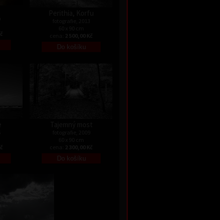
Perithia, Korfu
9
fotografie, 2013
60 x 90 cm
Kč
cena:
2 500,00 Kč
e
Tajemný most
6
fotografie, 2009
60 x 90 cm
Kč
cena:
2 300,00 Kč