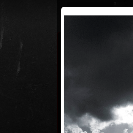
Životopis
Výstavy
Ocenění
Martin S
* 13.7.1958
Martin Suchánek (*13. července 19
Lázně) je český scenárista a režisér
rodinou v dětském domově v Ušovi
lázní, kde matka působila jako ředit
grafik Vladimír Suchánek, bezpochy
výtvarné vidění světa. Po maturit