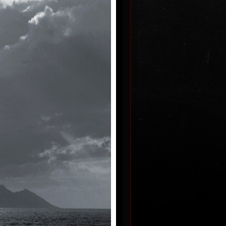
Příroda
a
fotografie, 2017
7
60 x 60 cm
cena:
1 800,00 Kč
Kč
ont
Holandské zátiší
7
fotografie, 2014
60 x 40 cm
Kč
cena:
1 800,00 Kč