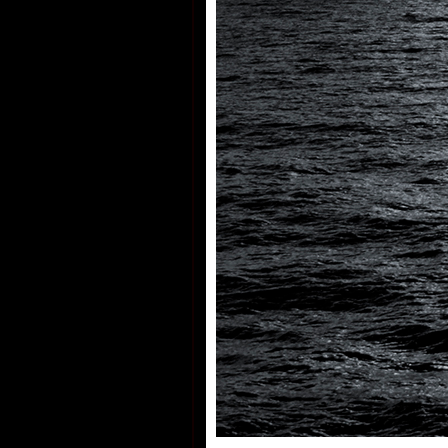
Mozartovi a jeho návštěvách v Pra
(2005), který vznikl podle scénáře
patří k nejoceňovanějším Suchánk
Grand Prix na Arts&Film Telč 2006
FITES 2006).
Suchánek nepřestává překvapovat
nejen diváky, ale i odborné poroty 
snímky, kromě zmíněného Mozarta,
dalších cen. V posledních letech s
fotografii.