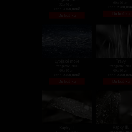
60 x 90 cm
32 x 46 cm
cena:
2 500,00 
cena:
1 400,00 Kč
Lybijské moře
Trávy
fotografie, 2008
fotografie, 200
60 x 90 cm
60 x 90 cm
cena:
2 500,00 Kč
cena:
2 500,00 
Kapky III.
Kapky II.
fotografie, 200