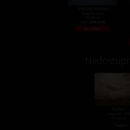
Tropické ostrovy
fotografie, 2009
60 x 90 cm
cena:
2 500,00 Kč
Nedostupn
Pevnost
fotografie, 200
45 x 60 cm
•
Prodáno