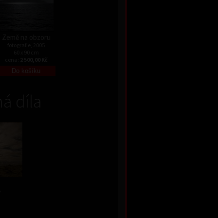
Země na obzoru
fotografie, 2005
60 x 90 cm
cena:
2 500,00 Kč
á díla
5