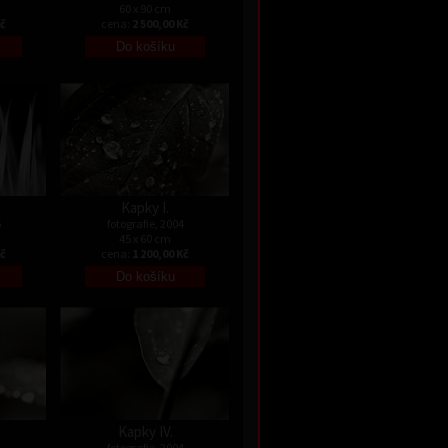
60 x 90 cm
Kč
cena:
2 500,00 Kč
Kapky I.
5
fotografie, 2004
45 x 60 cm
Kč
cena:
1 200,00 Kč
Kapky IV.
4
fotografie, 2004