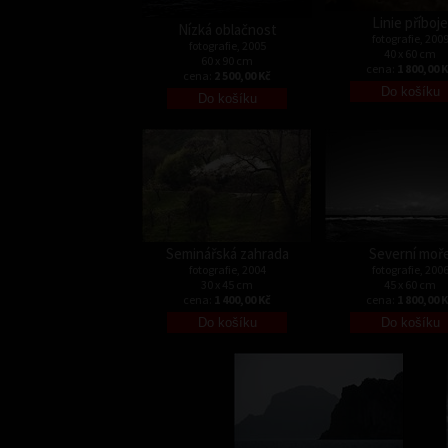
Linie příboje
Nízká oblačnost
fotografie, 200
fotografie, 2005
40 x 60 cm
60 x 90 cm
cena:
1 800,00 
cena:
2 500,00 Kč
Seminářská zahrada
Severní moř
fotografie, 2004
fotografie, 200
30 x 45 cm
45 x 60 cm
cena:
1 400,00 Kč
cena:
1 800,00 