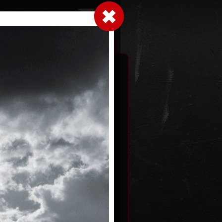
Přihlásit se
|
|
|
 grafice
Výstavy
Kontakt
Košík
black
Shell 1603
2
fotografie, 2022
40 x 32 cm
Kč
cena:
1 500,00 Kč