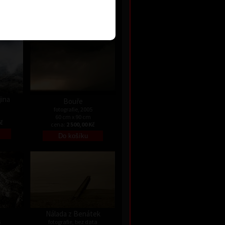
45 x 60 cm
Kč
cena:
2 500,00 Kč
jina
Bouře
3
fotografie, 2005
60 cm x 90 cm
Kč
cena:
2 500,00 Kč
Nálada z Benátek
6
fotografie, bez data