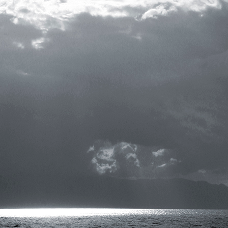
k jako asistent
val Večerní školu
 a absolvoval KDT
tárního filmu s
em pro vizuální
í u nás běžná.
Stará hrušk
Trs hojnosti
vůrčí výraz
fotografie, 200
fotografie, 2019
m. Jeho filmy jsou
60 x 60 cm
30 x 30 cm
 v rovině obsahové
cena:
2 300,00 
cena:
1 500,00 Kč
ším vysokým
ovníků,
či konče. Žánrově
přičemž až na
 Obecním domě v
tematicky dotýkaly
a rozmáchlé
chž každý jinak
ědictví: Legenda
Šedomodrá nálada
Červený horiz
ořák – Deo Gratias
fotografie, 2018
fotografie, 201
 a pokora (2004);
40 x 60 cm
60 x 40 cm
). Řadu završil
cena:
1 800,00 Kč
cena:
1 800,00 
ent o W. A.