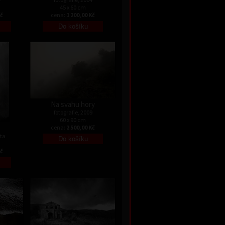
45 x 60 cm
Kč
cena:
1 200,00 Kč
Na svahu hory
fotografie, 2009
60 x 90 cm
cena:
2 500,00 Kč
ata
Kč