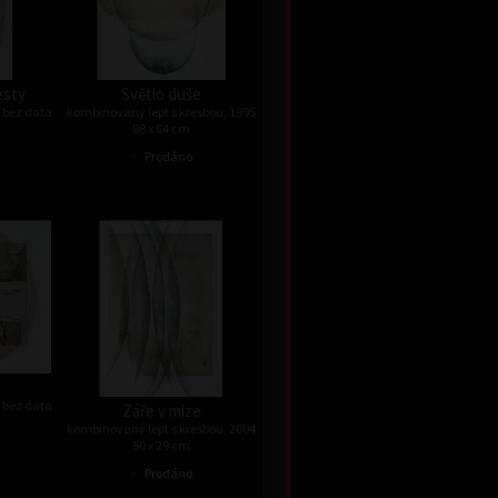
esty
Světlo duše
 bez data
kombinovaný lept s kresbou, 1995
88 x 64 cm
•
Prodáno
 bez data
Záře v mlze
kombinovaný lept s kresbou, 2004
50 x 29 cm
•
Prodáno