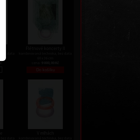
ika
Flétnové koncerty II
 bez data
kombinovaná technika, bez data
60 x 36 cm
Kč
cena:
9 000,00 Kč
ře
V mlhách
 bez data
kombinovaná technika, bez data