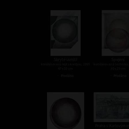
Skryté uvnitř
Spojení
kombinovaný lept s kresbou, 1995
kombinovaná technika,
47 x 33 cm
30 x 25 cm
•
•
Prodáno
Prodáno
Praha s Karlovým