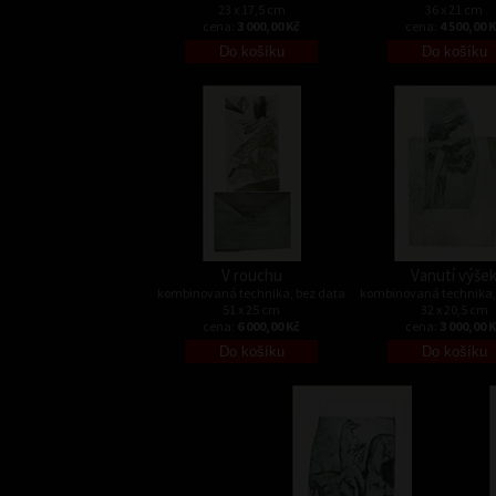
23 x 17,5 cm
36 x 21 cm
cena:
3 000,00 Kč
cena:
4 500,00 
V rouchu
Vanutí výše
kombinovaná technika, bez data
kombinovaná technika,
51 x 25 cm
32 x 20,5 cm
cena:
6 000,00 Kč
cena:
3 000,00 