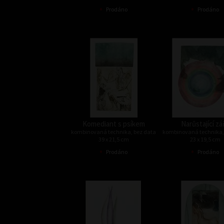
•
•
Prodáno
Prodáno
Komediant s psíkem
Narůstající zá
kombinovaná technika, bez data
kombinovaná technika,
39 x 21,5 cm
23 x 19,5 cm
•
•
Prodáno
Prodáno