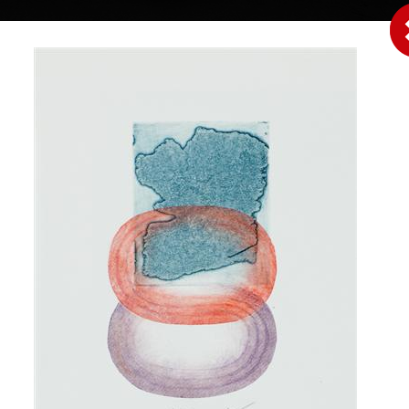
|
|
|
|
|
Home
Umělci
Vybrat dílo
Vybrat dárek
O galerii
O
Sbírky
ecká
11.9.2021
Jednorožec
Komedianti se zv
barevný lept, bez data
kombinovaná technika,
 pracovala v Praze.
14,5 x 9 cm
61 x 33 cm
ní v Praze v roce
cena:
1 500,00 Kč
cena:
7 500,00 
ovského. Ve své
 věnovala volné