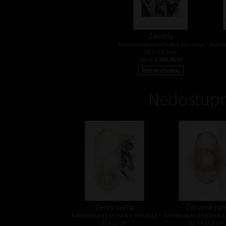
Záměny
kombinovaná technika, bez data
kombi
20,5 x13,5 cm
cena:
1 200,00 Kč
Nedostupn
Cesty světla
Červená zář
kombinovaná technika, bez data
kombinovaná technika,
17 x 11 cm
22,5 x 13,5 cm