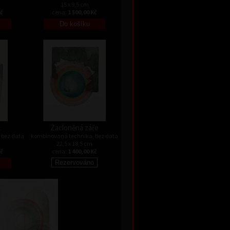
15 x 9,5 cm
Kč
cena:
1 500,00 Kč
k
Zacloněná záře
 bez data
kombinovaná technika, bez data
22,5 x 18,5 cm
Kč
cena:
1 400,00 Kč