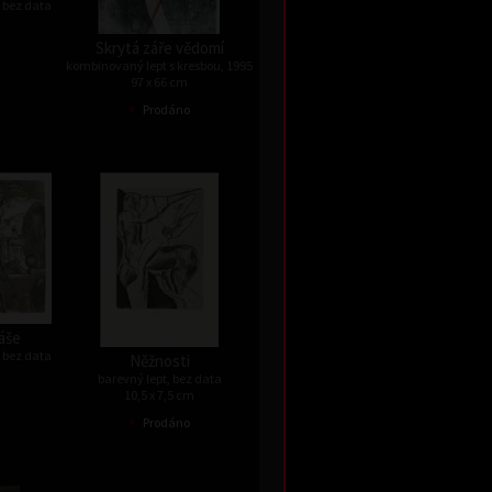
 bez data
Skrytá záře vědomí
kombinovaný lept s kresbou, 1995
97 x 66 cm
•
Prodáno
áše
 bez data
Něžnosti
barevný lept, bez data
10,5 x 7,5 cm
•
Prodáno