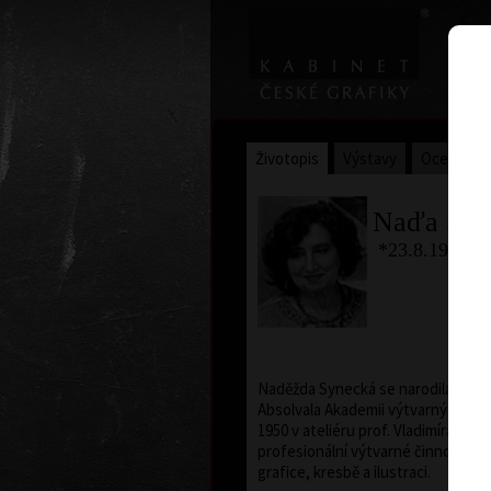
Životopis
Výstavy
Ocenění
Naďa Syn
*23.8.1926 †
Naděžda Synecká se narodila, žila a
Absolvala Akademii výtvarných umě
1950 v ateliéru prof. Vladimíra Sil
profesionální výtvarné činnosti se
grafice, kresbě a ilustraci.