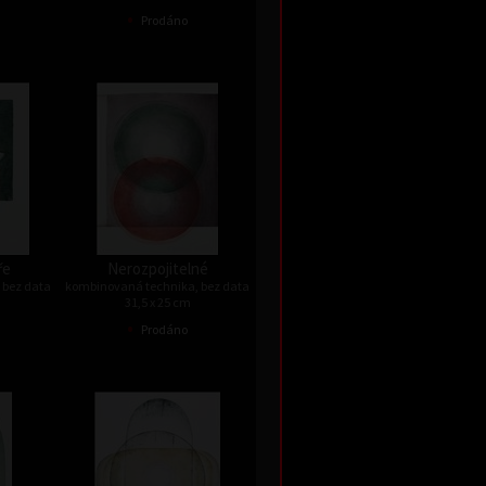
•
Prodáno
ře
Nerozpojitelné
 bez data
kombinovaná technika, bez data
31,5 x 25 cm
•
Prodáno