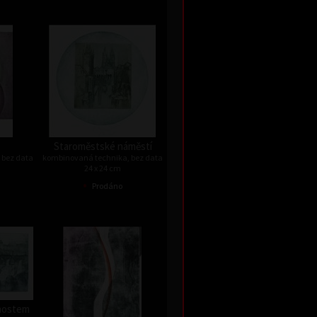
Staroměstské náměstí
 bez data
kombinovaná technika, bez data
24 x 24 cm
•
Prodáno
 mostem