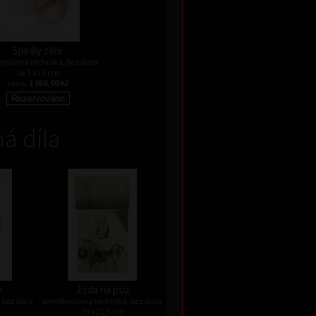
Spirály záře
novaná technika, bez data
16,5 x 15 cm
cena:
1 050,00 Kč
á díla
e
Jízda na psu
 bez data
kombinovaná technika, bez data
39 x 21,5 cm