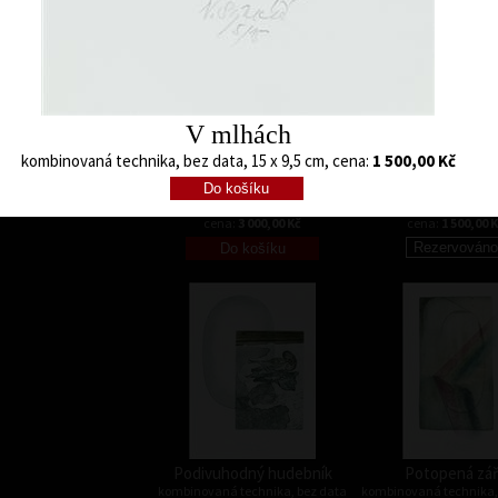
V mlhách
kombinovaná technika, bez data, 15 x 9,5 cm, cena:
1 500,00 Kč
Malé dějiny
Fantaskní muz
kombinovaná technika, bez data
kombinovaná technika,
25,5 x 13,5 cm
25,5 x 18,5 cm
cena:
3 000,00 Kč
cena:
1 500,00 
Podivuhodný hudebník
Potopená zá
kombinovaná technika, bez data
kombinovaná technika,