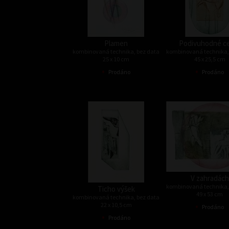
Plamen
Podivuhodné c
kombinovaná technika, bez data
kombinovaná technika,
25 x 10 cm
45 x 25,5 cm
•
•
Prodáno
Prodáno
V zahradách
kombinovaná technika,
Ticho výšek
49 x 53 cm
kombinovaná technika, bez data
•
22 x 10,5 cm
Prodáno
•
Prodáno