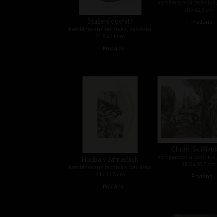
kombinovaná technika,
18 x 32,5 cm
•
Stažení dovnitř
Prodáno
kombinovaná technika, bez data
21,5 x 21 cm
•
Prodáno
Chrám Sv.Mikul
kombinovaná technika,
Hudba v zahradách
28,5 x 36,5 cm
kombinovaná technika, bez data
•
24 x 11,5 cm
Prodáno
•
Prodáno