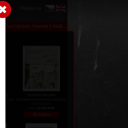
Přihlásit se
|
|
|
 grafice
Výstavy
Kontakt
Košík
ířaty
Komorní muzika
 bez data
kombinovaná technika, bez data
70 x 57,5 cm
Kč
cena:
11 000,00 Kč