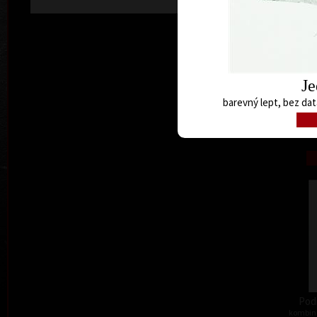
Je
barevný lept, bez dat
kombino
Pod
kombino