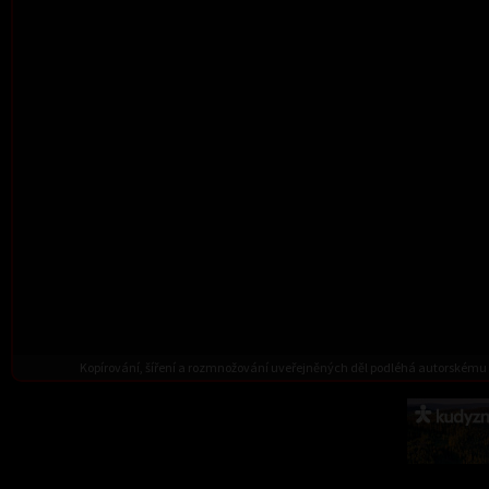
Kopírování, šíření a rozmnožování uveřejněných děl podléhá autorskému 