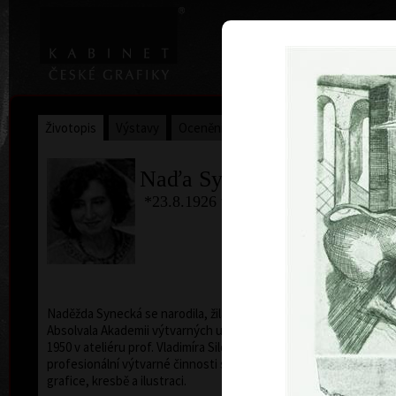
|
Home
Uměl
Životopis
Výstavy
Ocenění
Sbírky
Naďa Synecká
*23.8.1926 †11.9.2021
ba
Naděžda Synecká se narodila, žila a pracovala v Praze.
Absolvala Akademii výtvarných umění v Praze v roce
1950 v ateliéru prof. Vladimíra Silovského. Ve své
profesionální výtvarné činnosti se věnovala volné
grafice, kresbě a ilustraci.