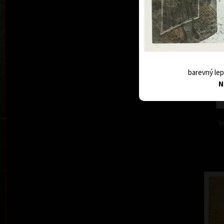
barevný lep
N
ba