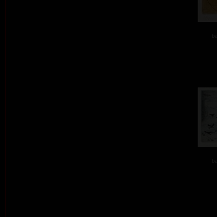
ba
ba