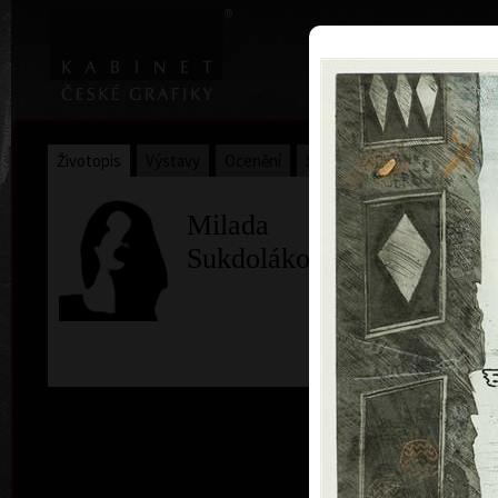
|
Home
Uměl
Životopis
Výstavy
Ocenění
Sbírky
Milada
Sukdoláková
ba