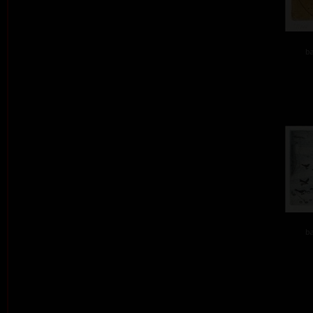
ba
ba