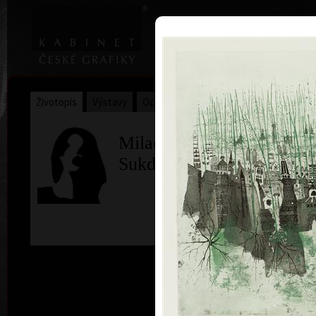
|
Home
Uměl
Životopis
Výstavy
Ocenění
Sbírky
Milada
Sukdoláková
ba