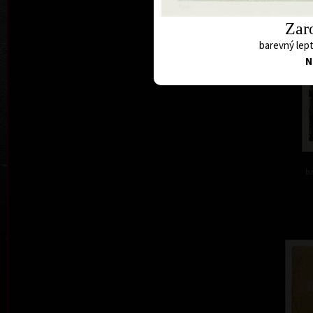
Zar
barevný lept
N
ba