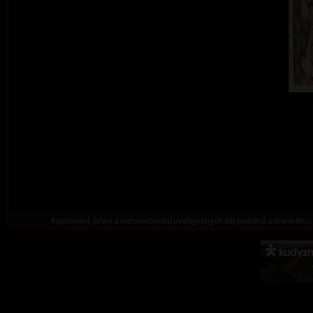
Kopírování, šíření a rozmnožování uveřejněných děl podléhá autorskému 