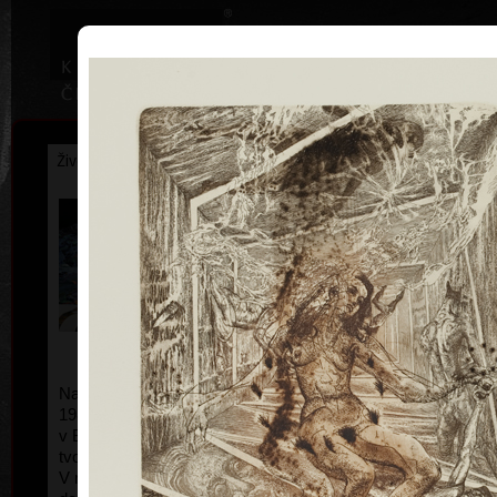
|
Home
Uměl
Životopis
Výstavy
Ocenění
Sbírky
Igor Piačka
*1962
Narodil sa roku 1962 v Třebíči.
V rokoch 1983-
1989 študoval na Vysokej škole výtvarných umení
v Bratislave na oddelení voľnej grafiky a knižnej
tvorby (profesor Albín Brunovský).
V rokoch 1987-1988 študoval na Academie Royale