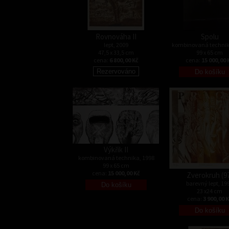
Rovnováha II
Spolu
lept, 2009
kombinovaná technik
47,5 x 33,5 cm
99 x 65 cm
cena:
6 800,00 Kč
cena:
15 000,00 
Výkřik II
kombinovaná technika, 1998
99 x 65 cm
cena:
15 000,00 Kč
Zverokruh (9
barevný lept, 19
23 x24 cm
cena:
3 900,00 