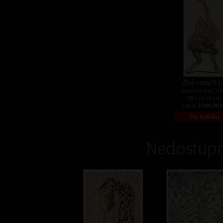
Živá voda II (
barevný lept, 20
48 x 24,54 cm
cena:
5 500,00 
Nedostupn