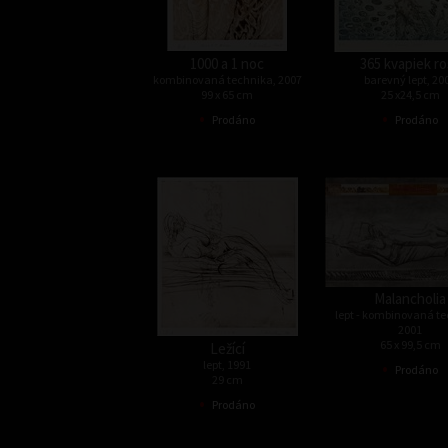
1000 a 1 noc
365 kvapiek ro
kombinovaná technika, 2007
barevný lept, 20
99 x 65 cm
25 x24,5 cm
•
•
Prodáno
Prodáno
Malancholia
lept - kombinovaná te
2001
65 x 99,5 cm
Ležící
•
lept, 1991
Prodáno
29 cm
•
Prodáno