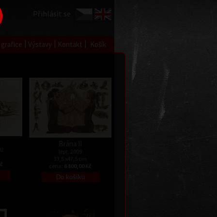
Přihlásit se
|
|
|
 grafice
Výstavy
Kontakt
Košík
Brána II
92
lept, 2009
33,5 x47,5 cm
Kč
cena:
6 800,00 Kč