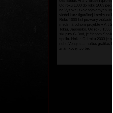
des Beaux Arts v Bruseli (profes
Od roku 1990 do roku 2003 peda
na Vysokej škole výtvarných ume
viedol kurz figurálnej kresby na k
Roku 1999 bol pozvaný zúčastni
medzinárodnom projekte v Art Stu
Tokiu, Japonsko.
Od roku 1996 j
skupiny G-Bod, je členom Spolku
spolku Hollar.
Od roku 2003 je na
nohe.
Venuje sa maľbe, grafike, kr
známkovej tvorbe.