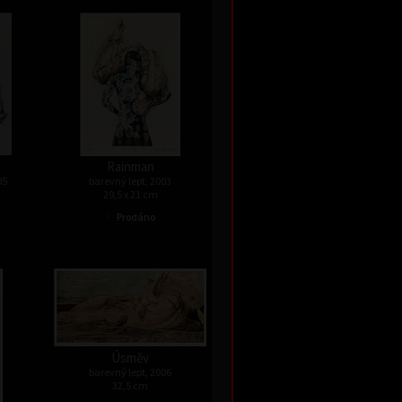
Rainman
05
barevný lept, 2003
29,5 x 21 cm
•
Prodáno
Úsměv
barevný lept, 2006
32,5 cm