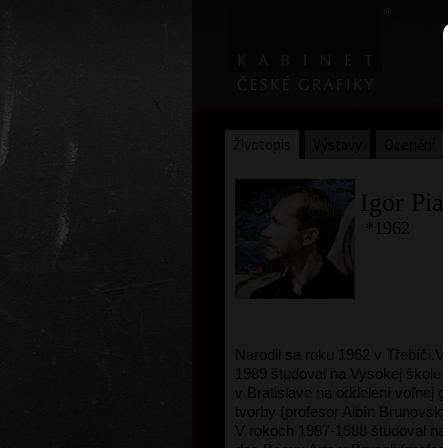
Životopis
Výstavy
Ocenění
Igor Pia
*1962
Narodil sa roku 1962 v Třebíči.
V
1989 študoval na Vysokej škole
v Bratislave na oddelení voľnej g
tvorby (profesor Albín Brunovský
V rokoch 1987-1988 študoval n