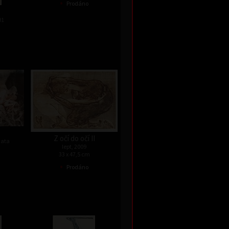
•
Prodáno
01
Z očí do očí II
data
lept, 2009
33 x 47,5 cm
•
Prodáno