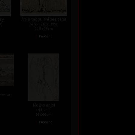
sy
Ani s tebou ani bez teba
01
barevný lept, 1997
24,5 x 25 cm
•
Prodáno
chnika,
Možno anjel
lept, 2001
99 x 66 cm
•
Prodáno