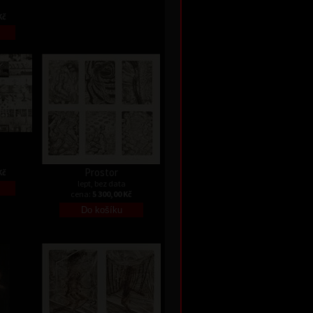
Kč
Prostor
Kč
lept, bez data
cena:
5 300,00 Kč