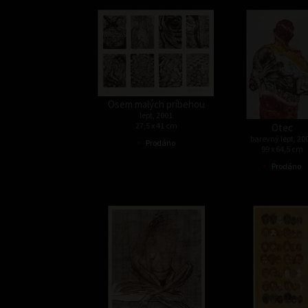
Osem malých príbehou
lept, 2001
27,5 x 41 cm
Otec
•
barevný lept, 20
Prodáno
99 x 64,5 cm
•
Prodáno