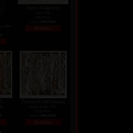
Tunel I-II (diptych)
lept, 1998
19 x 16 cm
cena:
3 900,00 Kč
a, 1994
Kč
7)
Zverokruh 1997 (hneda)
96
barevný lept, 1997
23 x2 4 cm
Kč
cena:
3 900,00 Kč