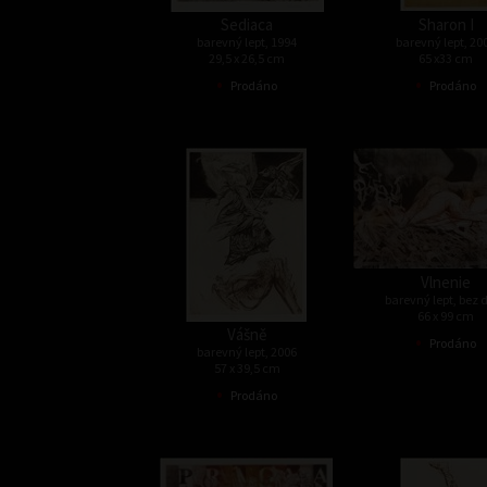
Sediaca
Sharon I
barevný lept, 1994
barevný lept, 20
29,5 x 26,5 cm
65 x33 cm
•
•
Prodáno
Prodáno
Vlnenie
barevný lept, bez 
66 x 99 cm
Vášně
•
Prodáno
barevný lept, 2006
57 x 39,5 cm
•
Prodáno