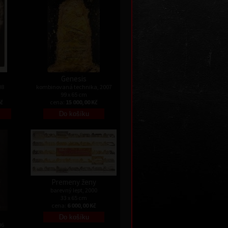
Genesis
08
kombinovaná technika, 2007
99 x 65 cm
Kč
cena:
15 000,00 Kč
Premeny ženy
barevný lept, 2000
33 x 65 cm
cena:
6 000,00 Kč
96