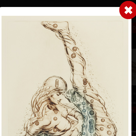
|
|
|
|
|
Home
Umělci
Vybrat dílo
Vybrat dárek
O galerii
O
Sbírky
čka
Akt
barevný lept, 19
26 x 39 cm
Adam a Eva
cena:
4 700,00 
barevný lept, 1991
 rokoch 1983-
24,5 x 22 cm
 výtvarných umení
cena:
3 900,00 Kč
rafiky a knižnej
).
a Academie Royale