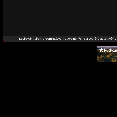
Kopírování, šíření a rozmnožování uveřejněných děl podléhá autorskému 