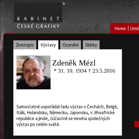
|
Home
Uměl
Životopis
Výstavy
Ocenění
Sbírky
Zdeněk Mézl
* 31. 10. 1934 † 23.5.2016
Samostatně uspořádal řadu výstav v Čechách, Belgii,
Itálii, Holandsku, Německu, Japonsku, v Jihoafrické
republice a jinde, zúčastnil se mnoha společných
výstav po celém světě.