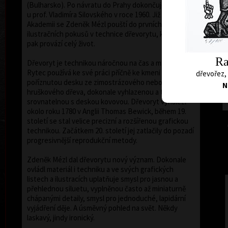
(Bulharsko). Po návratu do Prahy dokončuje studium
u prof. Vladimíra Silovského v roce 1960. Již na
Akademii se Zdeněk Mézl pouští do prvních
ilustračních pokusů v technice dřevorytu, která jej
pak provází celý život.
Ra
Dřevoryt je technikou náročnou na čas a materiál.
Rytec používá ke své práci příčně ke kmeni stromu
dřevořez, 
poříznutou desku ze zimostrázového nebo
N
hruškového dřeva, dokonale vyhlazenou a tvrdostí
srovnatelnou s deskou kovovou. Dřevoryt vynalezl
okolo roku 1780 v Anglii Thomas Bewick, během 19.
století se stal velice precizní a rozšířenou grafickou
technikou. Začátkem 20. století jej zatlačily do pozadí
progresivnější reprodukční metody.
Zdeněk Mézl dal dřevorytu nový význam. Dokonale
ovládl materiál i techniku a ve svých grafických
listech a ilustracích uplatňuje smysl pro jasnou a
přehlednou siluetu, vyplněnou často až miniaturně
chápanými detaily, smysl pro jednoduché, lapidární
vyjádření děje. A úsměvný pohled na svět. Někdy
laskavý, jindy ironický.