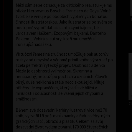
Mézl sám sebe označuje za kritického realistu – je mu
blízký Hieronymus Bosch a Francisco de Goya. Volné
tvorbě se věnuje po obdobích vyplněných bohatou
činností ilustrátorskou. Jako ilustrátor se po svém se
postupně vypořádal jak s antickými bájemi, tak s
Jaroslavem Haškem, Ezopovými bajkami, Danteho
Peklem ... Vybírá si autory, kteří mu umožňují
ironizující nadsázku.
Virtuózní řemeslná zručnost umožňuje pak autorův
rozkyv od úmyslně a vědomě primitivního výrazu až po
zcela perfektní rytecký projev. Osobnost Zdeňka
Mézla je osobností vyjímečnou. Skromný a
nenápadný, netouží po poctách a uznáních. Člověk
pilný, duše neklidná a stále něco zkoušející. Miluje
příběhy. Je vypravěčem, který vidí své bližní v
minulosti i současnosti se všemi jejich chybami a
směšnostmi.
C
Během své dosavadní kariéry ilustroval více než 70
knih, vytvořil tři poštovní známky a řadu svébytných
grafických listů, obrazů a plastik. Celkem za svůj
dosavadní život rydlem ztvárnil 170 000 čtverečních