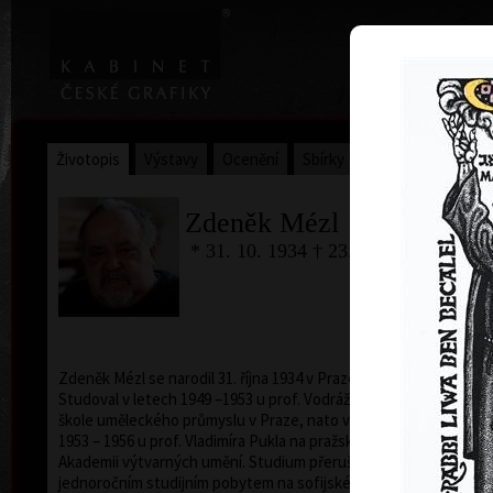
|
Home
Uměl
Životopis
Výstavy
Ocenění
Sbírky
Zdeněk Mézl
* 31. 10. 1934 † 23.5.2016
Zdeněk Mézl se narodil 31. října 1934 v Praze.
Studoval v letech 1949 –1953 u prof. Vodrážky na Vyšší
škole uměleckého průmyslu v Praze, nato v letech
1953 – 1956 u prof. Vladimíra Pukla na pražské
Akademii výtvarných umění. Studium přerušil
jednoročním studijním pobytem na sofijské Akademii