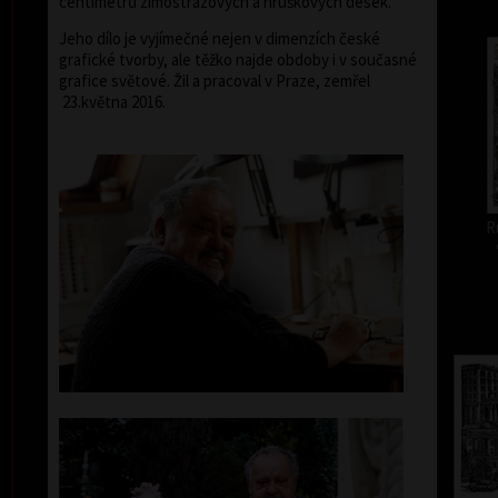
centimetrů zimostrázových a hruškových desek.
Jeho dílo je vyjímečné nejen v dimenzích české
grafické tvorby, ale těžko najde obdoby i v současné
grafice světové. Žil a pracoval v Praze, zemřel
23.května 2016.
R