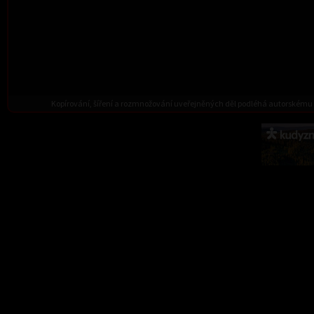
Kopírování, šíření a rozmnožování uveřejněných děl podléhá autorskému 