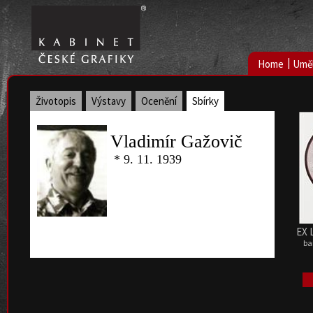
|
Home
Uměl
Životopis
Výstavy
Ocenění
Sbírky
Vladimír Gažovič
* 9. 11. 1939
EX 
ba