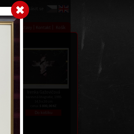
Přihlásit se
|
|
|
 grafice
Výstavy
Kontakt
Košík
Irenka Gažovičová
barevná litografie, 1995
sweiler
14,5 x 20 cm
 1995
cena:
5 800,00 Kč
Kč