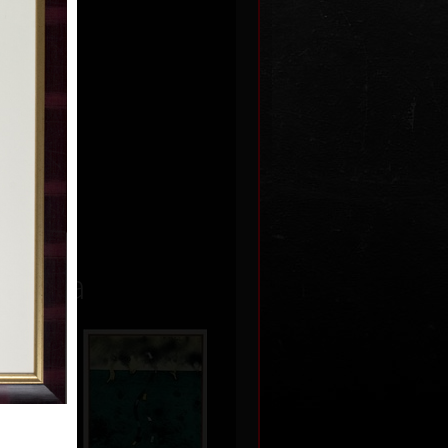
 1990
Kč
á díla