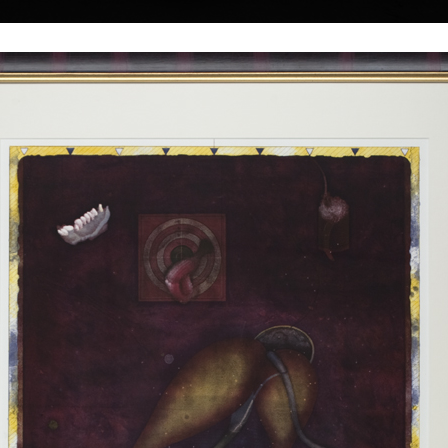
|
|
|
|
|
Home
Umělci
Vybrat dílo
Vybrat dárek
O galerii
O
Sbírky
Gažovič
EX LIBRIS Erika Hanke
EX LIBRIS L&A Hau
barevná litografie, 1994
barevná litografie,
13 x 13 cm
16 x 13,5 cm
cena:
5 000,00 Kč
cena:
5 500,00 