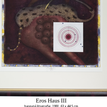
Velký Eros II
barevná litografie,
36 x 26 cm
cena:
16 000,00 
Nedostupn
Eros Haus III
barevná litografie, 1991, 63 x 44,5 cm