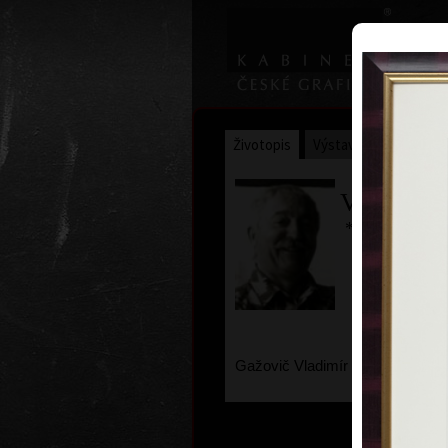
Životopis
Výstavy
Ocenění
Vladimír 
* 9. 11. 1939
Gažovič Vladimír