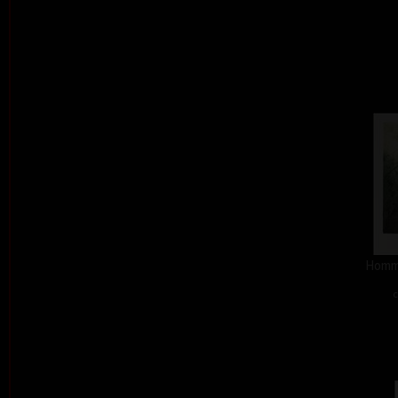
Homma
c