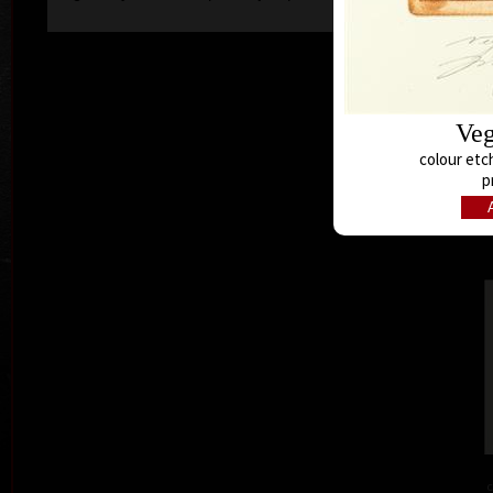
Veg
C
colour etch
p
c