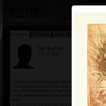
|
|
Home
Artists
Art Search
Curriculum
Exhibitions
Awards
Collections
Jan Kavan
* 8 .3. 1947
Amazon
Jan Kavan vystudoval Vysokou školu
uměleckoprůmyslovou v Praze, kde absolvoval v
roce 1972. Od té doby se věnuje volné grafické
tvorbě, příležitostně též ilustraci a animovanému
filmu.
Z grafických technik preferuje lept a tisk z hloubky.