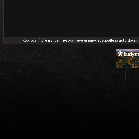
Kopírování, šíření a rozmnožování uveřejněných děl podléhá autorskému 