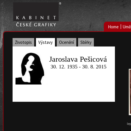
|
Home
Uměl
Životopis
Výstavy
Ocenění
Sbírky
Jaroslava Pešicová
30. 12. 1935 - 30. 8. 2015
le