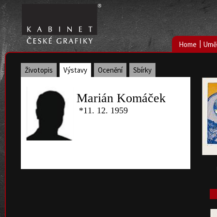
|
Home
Uměl
Životopis
Výstavy
Ocenění
Sbírky
Marián Komáček
*11. 12. 1959