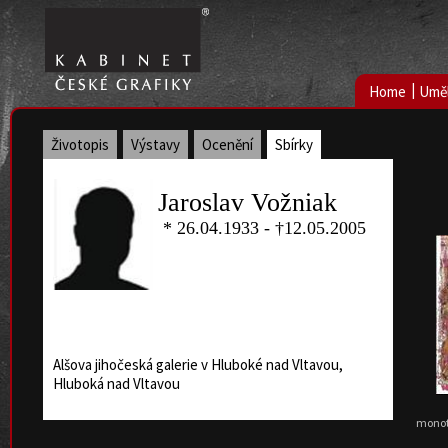
|
Home
Uměl
Životopis
Výstavy
Ocenění
Sbírky
Jaroslav Vožniak
* 26.04.1933 - †12.05.2005
Alšova jihočeská galerie v Hluboké nad Vltavou,
Hluboká nad Vltavou
monoty