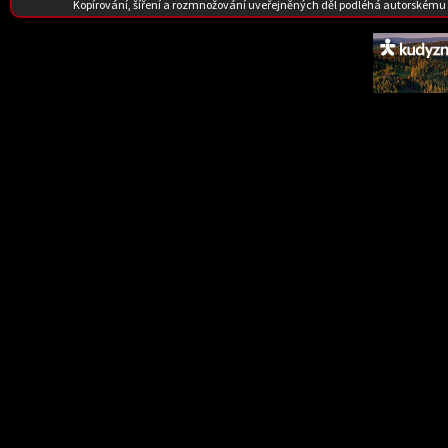
Kopírování, šíření a rozmnožování uveřejněných děl podléhá autorskému 