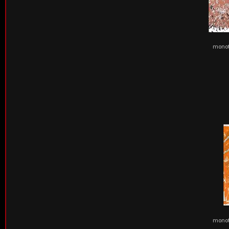
monoty
monoty