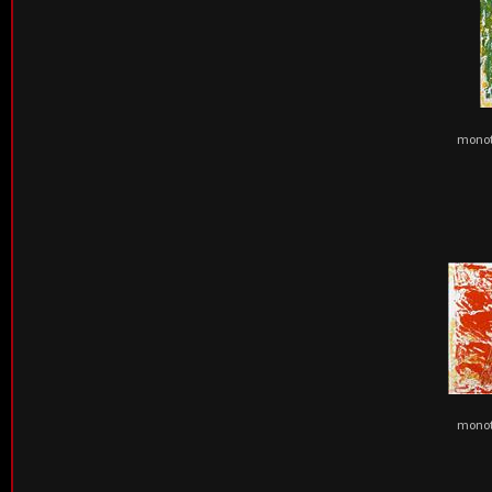
monoty
monoty