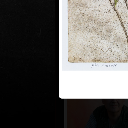
a jako mim vystupoval na řadě význ
Svět se tak pro něj stal jedním vel
Theatrum mundi.
Vystavoval na 93 samostatných a 
výstavách. (Nejdůležitější: 1983 re
a kreseb, Národní muzeum, Stocho
Národní galerie Praha / 1997 retro
tvorby, Císařská konírna - Pražský 
Získal 38 význaných cen na meziná
mimo jiné Grand Prix Ljubljana 1981
byla jeho díla vysatavena v centrál
Biennale di Venezia. Je zastoupen
světových sbírkách: Metropolitan 
New York, Centre George Pompidou 