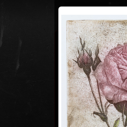
Životopis
Výstavy
Ocenění
Jiří Ander
* 14. 9. 1936
Jiří Anderle, narozen 14. 9. 1936, 
výtvarných umění v Praze po studiu
Pelce a grafiky u prof. Silovského 
Zásadní vliv na jeho tvorbu měla 
divadlem Jiřího Srnce, s nímž 8 let