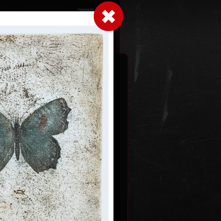
Přihlásit se
|
|
|
 grafice
Výstavy
Kontakt
Košík
á díla
times
Fragment Nr. III
1986
lept, suchá jehla, 1980
95,5 x 66 cm