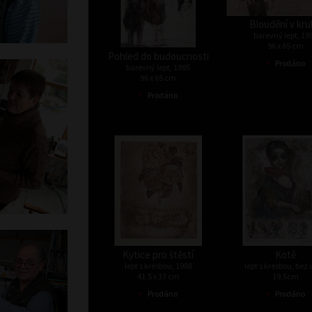
Bloudění v kr
barevný lept, 19
96 x 65 cm
Pohled do budoucnosti
•
Prodáno
barevný lept, 1995
96 x 65 cm
•
Prodáno
Kytice pro štěstí
Kotě
lept s kresbou, 1988
lept s kresbou, bez
41,5 x 33 cm
19,5cm
•
•
Prodáno
Prodáno