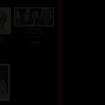
Čtyři masky
suchá jehla,, 1961
31,5 x 70 cm
nte
•
987
Prodáno