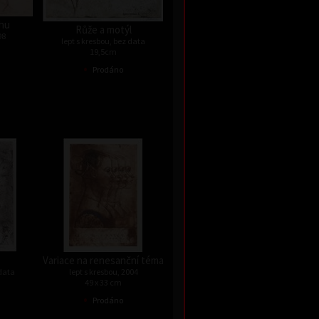
uhu
Růže a motýl
98
lept s kresbou, bez data
19,5cm
•
Prodáno
Variace na renesanční téma
 data
lept s kresbou, 2004
49 x 33 cm
•
Prodáno