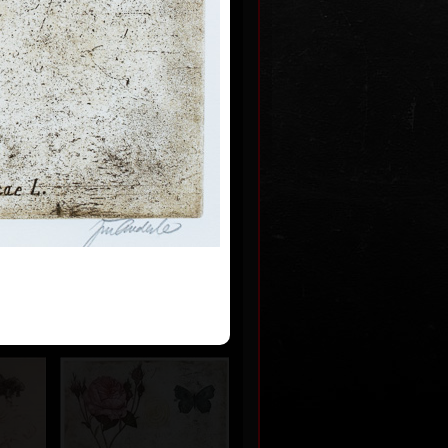
•
Prodáno
abičky
Hlava a list
ta, 1979
lept s kresbou, 1997
19,7 x 15 cm
•
Prodáno