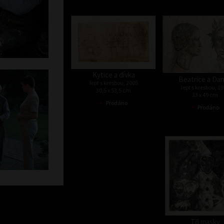
Kytice a dívka
Beatrice a Da
lept s kresbou, 2005
lept s kresbou, 1
30,5 x 53,5 cm
33 x 49 cm
•
Prodáno
•
Prodáno
Tři masky