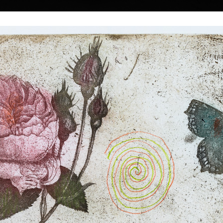
|
|
|
|
|
Home
Umělci
Vybrat dílo
Vybrat dárek
O galerii
O
Sbírky
Nedostupn
le
absolvoval Akademii
Carpe Diem, Carpe Noctem
 malby u prof. A.
lept s kresbou, 1984
v roce 1961.
64 x 96 cm
Hommage Aux Vic
spolupráce s Černým
•
Prodáno
lept, suchá jehla, 
 cestoval po Evropě
95,5 x 66 cm