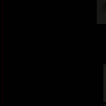
M
O V