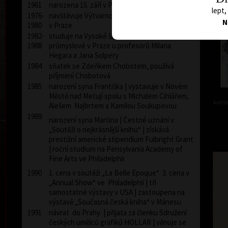
1961
narozena 15. září v Praze
lept,
1976-
navštěvuje Výtvarnou školu Václava Hollara
N
1980
v Praze
1982-
studuje na Vysoké škole umělecko-
1988
průmyslové v Praze u profesorů Milana
Hegara a Jana Solpery
1984
sňatek se Zdeňkem Chobotem, používá
příjmení Chobotová
1985
narození syna Františka | vystavuje v Novém
Městě nad Metují spolu s Michalem Cihlářem,
kombi
Alešem Najbrtem a Kamilou Soukupovou
1989
narození syna Martina | Čestné uznání v
„Soutěži o nejkrásnější knihu“ | získává
prestižní americké stipendium Fulbright Grant
| roční studium na Pensylvania Academy of
Fine Arts ve Philadelphii
1990
1. cena v soutěži „La Belle Epoque“ 3. cena v
„Annual Show“ ve Philadelphii | tři
samostatné výstavy v USA | zastoupena na
výstavě „Současná česká kniha“ v Mánesu
1991
návrat do Prahy | přijata za členku Sdružení
českých umělců grafiků HOLLAR | věnuje se