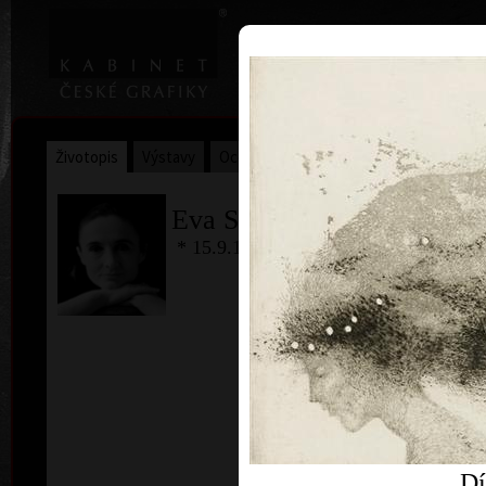
|
Home
Uměl
Životopis
Výstavy
Ocenění
Sbírky
Eva Suchánková
* 15.9.1961 - † 30.8. 2003
Dí