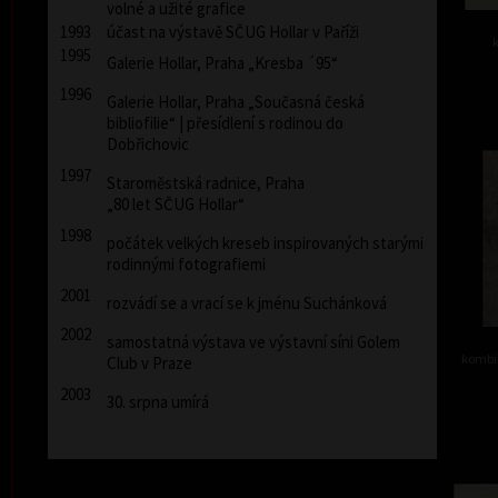
volné a užité grafice
1993
účast na výstavě SČUG Hollar v Paříži
1995
Galerie Hollar, Praha „Kresba ´95“
1996
Galerie Hollar, Praha „Současná česká
bibliofilie“ | přesídlení s rodinou do
Dobřichovic
1997
Staroměstská radnice, Praha
„80 let SČUG Hollar“
1998
počátek velkých kreseb inspirovaných starými
rodinnými fotografiemi
2001
rozvádí se a vrací se k jménu Suchánková
2002
samostatná výstava ve výstavní síni Golem
kombin
Club v Praze
2003
30. srpna umírá