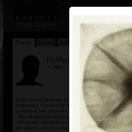
|
Home
Uměl
Životopis
Výstavy
Ocenění
Sbírky
Dalibor Smutný
* 1964
Dalibor Smutný se narodil 22.5.1964 v Hořicích v
Podkrkonoší. V letech 1979 - 82 studoval na Střední
průmyslové škole bižuterní v Jablonci nad Nisou, 1982
- 88 na Akademii výtvarných umění v Praze. Od roku
1991 působí na Akademii výtvarných umění v Praze
jako odborný asistent v ateliéru Grafika I. Žije a