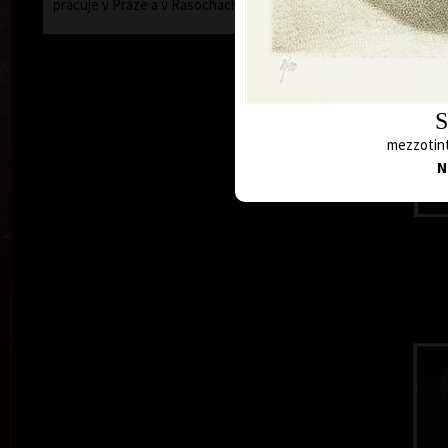
pracuje v Praze a v Rasochách.
S
mezzotint
N