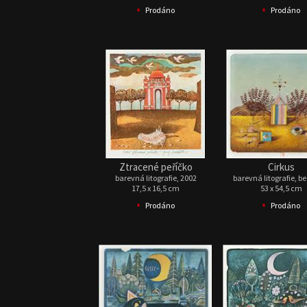
•
•
Prodáno
Prodáno
Ztracené peříčko
Cirkus
barevná litografie, 2002
barevná litografie, b
17,5 x 16,5 cm
53 x 54,5 cm
•
•
Prodáno
Prodáno