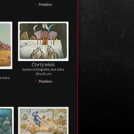
•
Prodáno
Čtvrtý měsíc
barevná litografie, bez data
49 x 65 cm
ez data
•
Prodáno