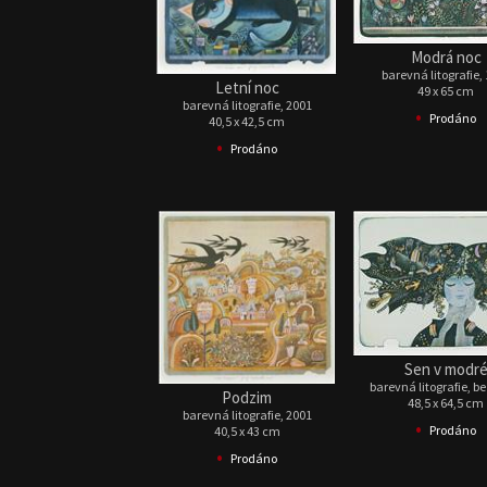
Modrá noc
barevná litografie,
Letní noc
49 x 65 cm
barevná litografie, 2001
•
Prodáno
40,5 x 42,5 cm
•
Prodáno
Sen v modr
barevná litografie, b
Podzim
48,5 x 64,5 cm
barevná litografie, 2001
•
Prodáno
40,5 x 43 cm
•
Prodáno