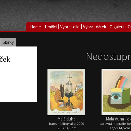
|
|
|
|
|
Home
Umělci
Vybrat dílo
Vybrat dárek
O galerii
O
Sbírky
Nedostupn
eček
Malá duha
Malá duha - o
barevná litografie, 2000
barevná litografie, b
17,5 x 14,5 cm
17,5 x 14,5 cm