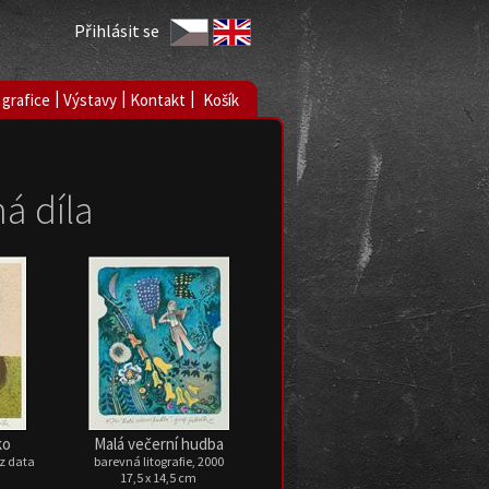
Přihlásit se
|
|
|
 grafice
Výstavy
Kontakt
Košík
á díla
ko
Malá večerní hudba
ez data
barevná litografie, 2000
17,5 x 14,5 cm