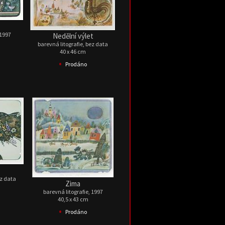
 1997
Nedělní výlet
barevná litografie, bez data
40 x 46 cm
•
Prodáno
é
ez data
Zima
barevná litografie, 1997
40,5 x 43 cm
•
Prodáno