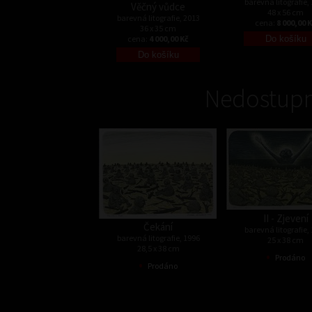
barevná litografie,
Věčný vůdce
48 x 56 cm
barevná litografie, 2013
cena:
8 000,00 
36 x 35 cm
cena:
4 000,00 Kč
Nedostupn
II - Zjevení
Čekání
barevná litografie,
barevná litografie, 1996
25 x 38 cm
28,5 x 38 cm
•
Prodáno
•
Prodáno