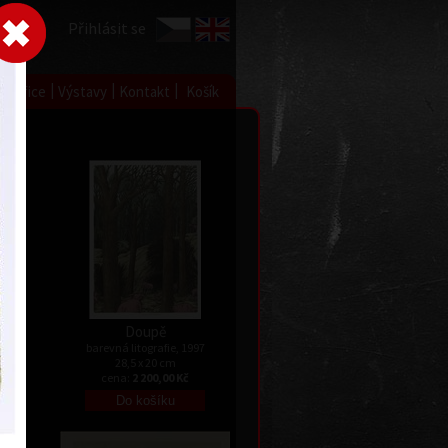
Přihlásit se
|
|
|
 grafice
Výstavy
Kontakt
Košík
Doupě
 1996
barevná litografie, 1997
28,5 x 20 cm
Kč
cena:
2 200,00 Kč