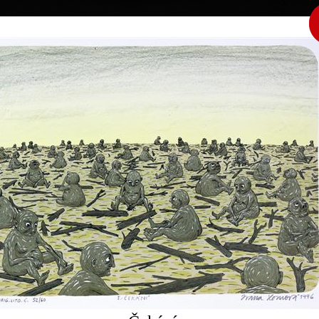
|
|
|
|
|
Home
Umělci
Vybrat dílo
Vybrat dárek
O galerii
O
Sbírky
mová
9
22. 11. 1964
Dívčí válka
barevná litografie, 1997
barevná litografie,
36,5 x 31,5 cm
54,5 x 41 cm
cena:
3 000,00 Kč
cena:
5 000,00 