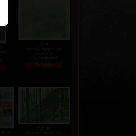
Tam
is
barevná litografie, 1996
 2005
39 x 44,5 cm
cena:
3 300,00 Kč
Kč
Vzhůru
atců II
barevná litografie, 2005