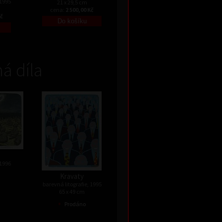
 1995
21 x 29,5 cm
cena:
2 500,00 Kč
Kč
á díla
 1996
Kravaty
barevná litografie, 1995
65 x 49 cm
•
Prodáno