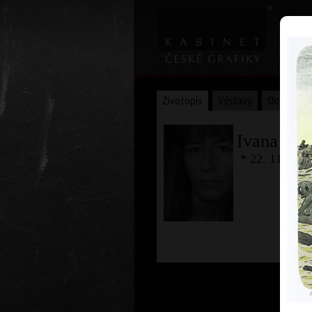
Životopis
Výstavy
Ocenění
Ivana Lo
* 22. 11. 195