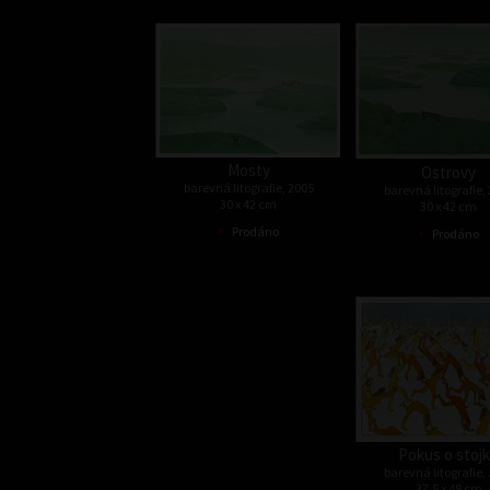
Mosty
Ostrovy
barevná litografie, 2005
barevná litografie,
30 x 42 cm
30 x 42 cm
•
•
Prodáno
Prodáno
Pokus o stoj
barevná litografie,
37,5 x 48 cm