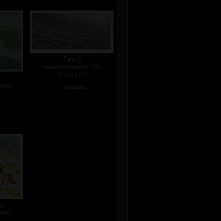
Tam II
barevná litografie, 1996
13 x 28,5 cm
•
 2005
Prodáno
ku
 1994