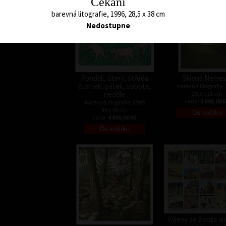
Čekání
barevná litografie, 1996, 28,5 x 38 cm
Nedostupne
Pondělí, úterý, středa
Slavná Nemes
čtvrtek, pátek, sobota,
barevná litografie,
neděle
29,5 x 21 cm
cena:
3 000,00 
barevná litografie, 1995
44 x 45 cm
cena:
4 800,00 Kč
Výjevy ze života vis