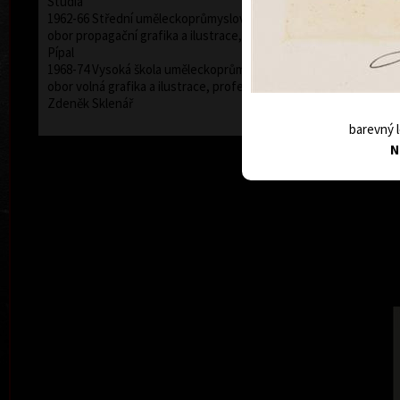
Studia
1962-66 Střední uměleckoprůmyslová škola v Praze,
obor propagační grafika a ilustrace, profesor Richard
Pípal
1968-74 Vysoká škola uměleckoprůmyslová v Praze,
obor volná grafika a ilustrace, profesoři Jiří Trnka a
Zdeněk Sklenář
barevný l
N