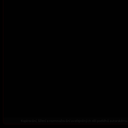
Kopírování, šíření a rozmnožování uveřejněných děl podléhá autorskému 