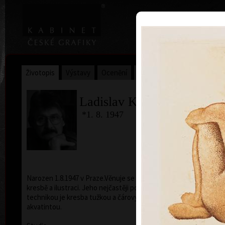
|
Home
Uměl
Životopis
Výstavy
Ocenění
Sbírky
Ladislav Kuklík
*1. 8. 1947
Narozen 1.8.1947 v Praze.Věnuje se volné grafice,
kresbě a ilustraci. Jeho nejčastěji používanou
technikou je kresba tužkou a čárový lept s
akvatintou.