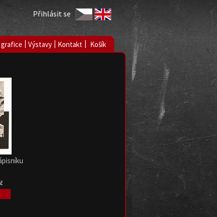
Přihlásit se
|
|
|
 grafice
Výstavy
Kontakt
Košík
ápisníku
Kč