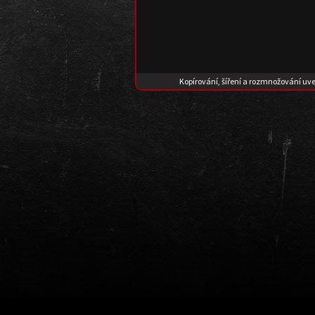
Kopírování, šíření a rozmnožování uv