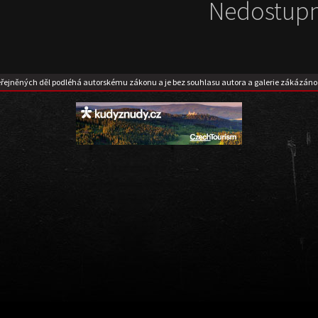
Nedostupn
eřejněných děl podléhá autorskému zákonu a je bez souhlasu autora a galerie zákázáno