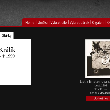
|
|
|
|
|
Home
Umělci
Vybrat dílo
Vybrat dárek
O galerii
O
Sbírky
Králík
- † 1999
List z Einsteinova z
Lept, 1991
39 x 31 cm
cena:
6 000,00 