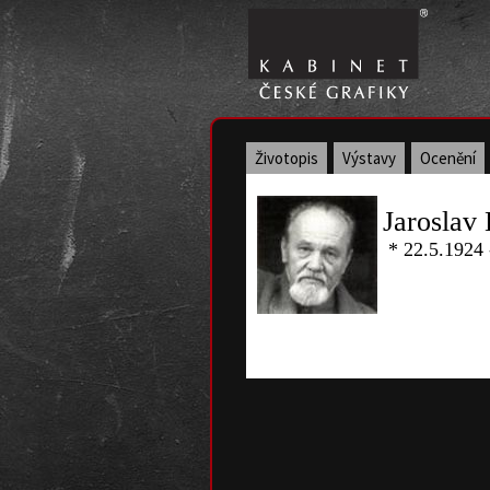
Životopis
Výstavy
Ocenění
Jaroslav 
* 22.5.1924 