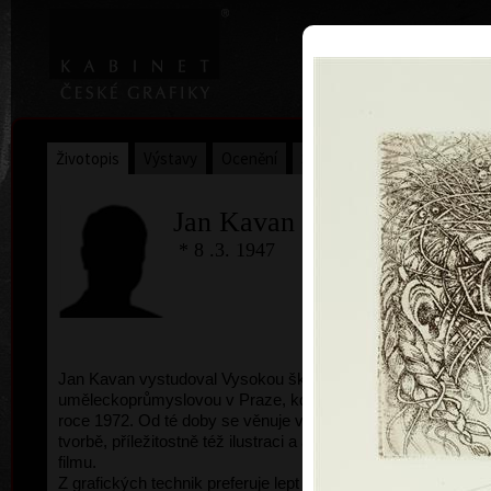
|
Home
Uměl
Životopis
Výstavy
Ocenění
Sbírky
Jan Kavan
* 8 .3. 1947
Amazon
Jan Kavan vystudoval Vysokou školu
uměleckoprůmyslovou v Praze, kde absolvoval v
roce 1972. Od té doby se věnuje volné grafické
tvorbě, příležitostně též ilustraci a animovanému
filmu.
Z grafických technik preferuje lept a tisk z hloubky.