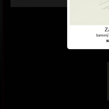
Z
barevný 
N