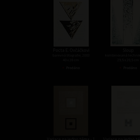
Pocta E. Ovčáčkovi
Sloup
barevná litografie, 2003
kombinovaná technik
40 x 28 cm
29,5 x 20,5 cm
•
•
Prodáno
Prodáno
Variace na jedno téma - 1
Variace na jedno té