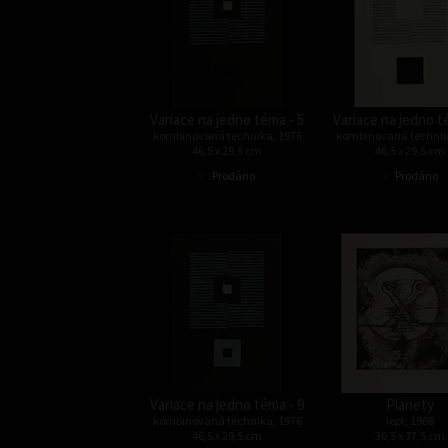
Variace na jedno téma - 5
Variace na jedno t
kombinovaná technika, 1976
kombinovaná technik
46,5 x 29,5 cm
46,5 x 29,5 cm
•
•
Prodáno
Prodáno
Variace na jedno téma - 9
Planety
kombinovaná technika, 1976
lept, 1968
46,5 x 29,5 cm
30,5 x 37,5 cm