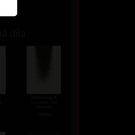
Kč
á díla
I
Horizontály II
82
suchá jehla, 1982
64 x 30 cm
•
Prodáno