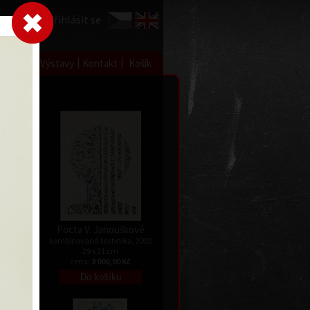
Přihlásit se
|
|
|
 grafice
Výstavy
Kontakt
Košík
ovi
Pocta V. Janouškové
a, 2001
kombinovaná technika, 2002
29 x 21 cm
Kč
cena:
3 000,00 Kč