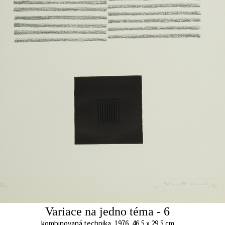
Rytmy stroje 
kombinovaná technik
11,5 x 22, 5 cm
cena:
3 000,00 
Rytmy stroje I
kombinovaná technika, 1961
26 x 13 cm
cena:
3 000,00 Kč
Variace na jedno téma - 6
Z cyklu Dopisy
barevná litografie,
kombinovaná technika, 1976, 46,5 x 29,5 cm