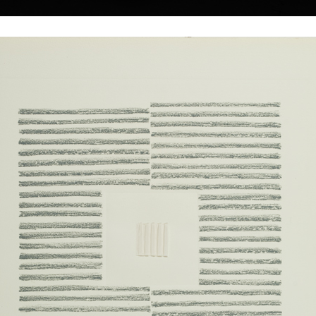
|
|
|
|
|
Home
Umělci
Vybrat dílo
Vybrat dárek
O galerii
O
Sbírky
pl
 † 25.3.2019
Nebezpečný prostor
Pocta R. Kratin
kombinovaná technika, 1959
kombinovaná technik
27 x 14,5 cm
29,5 x 20,5 cm
cena:
3 000,00 Kč
cena:
3 000,00 