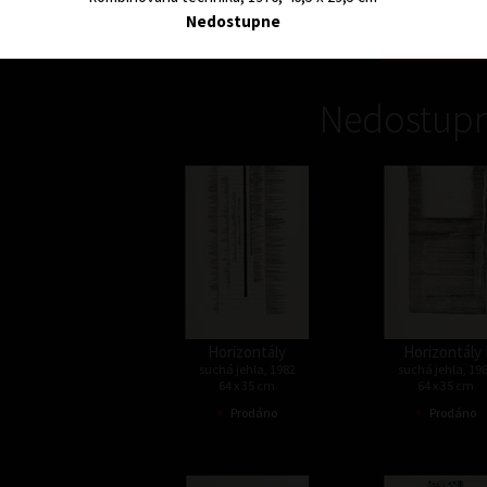
54 x 43 cm
Nedostupne
cena:
4 900,00 
Nedostupn
Horizontály
Horizontály 
suchá jehla, 1982
suchá jehla, 19
64 x 35 cm
64 x 35 cm
•
•
Prodáno
Prodáno