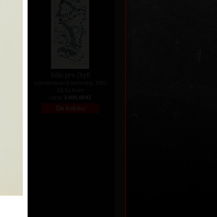
II
a, 1961
Kč
Sólo pro čtyři
kombinovaná technika, 1961
20,5 x 9 cm
cena:
3 000,00 Kč
 II
 2002