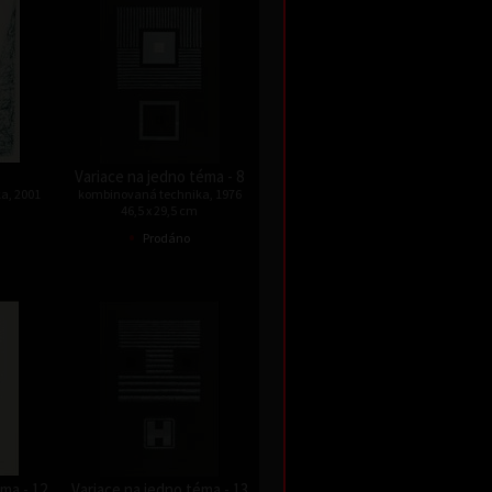
Variace na jedno téma - 8
a, 2001
kombinovaná technika, 1976
46,5 x 29,5 cm
•
Prodáno
ma - 12
Variace na jedno téma - 13