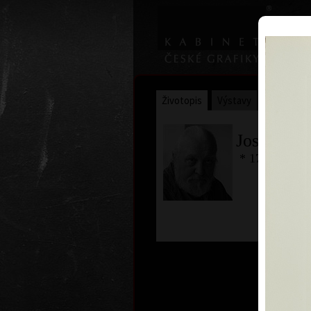
Životopis
Výstavy
Ocenění
Josef Ham
* 17. 4. 1932