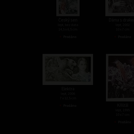
Český sen
Dáma s drak
lept, bez data
lept, 2002
14,5 x 6,5 cm
10 x 7 cm
•
•
Prodáno
Prodáno
Elektra
lept, 2006
7 x 12,5 cm
•
Křišťál
Prodáno
lept, 1995
10 x 7 cm
•
Prodáno