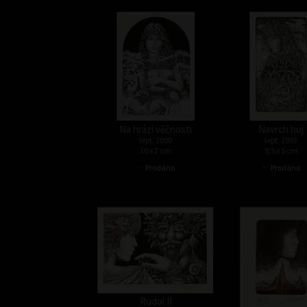
Na hrázi věčnosti
Navrch huj
lept, 2000
lept, 1993
10 x 7 cm
9,5 x 5 cm
•
•
Prodáno
Prodáno
Rudol II