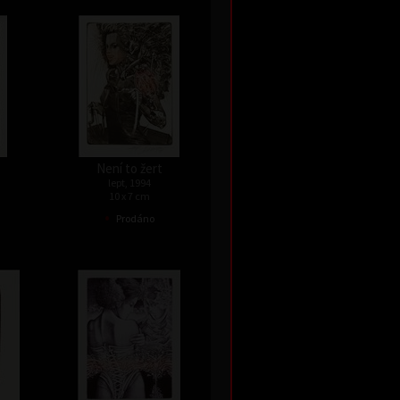
Není to žert
lept, 1994
10 x 7 cm
•
Prodáno