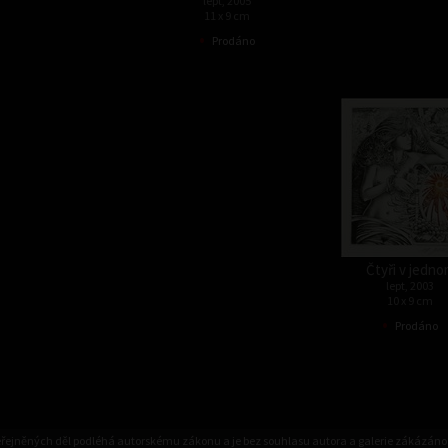
lept, 2005
11 x 9 cm
•
Prodáno
Čtyři v jedn
lept, 2003
10 x 9 cm
•
Prodáno
eřejněných děl podléhá autorskému zákonu a je bez souhlasu autora a galerie zákázáno