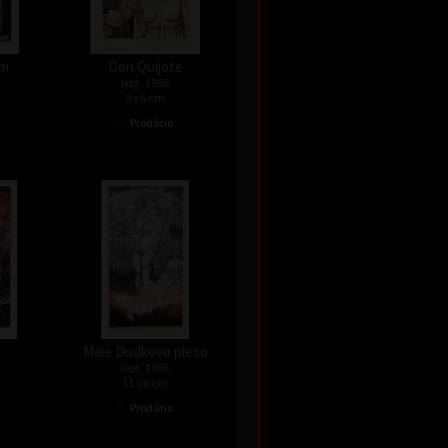
em
Don Quijote
lept, 1998
9 x 6 cm
•
Prodáno
Malé Dudkovo pleso
lept, 1995
11 x 6 cm
•
Prodáno