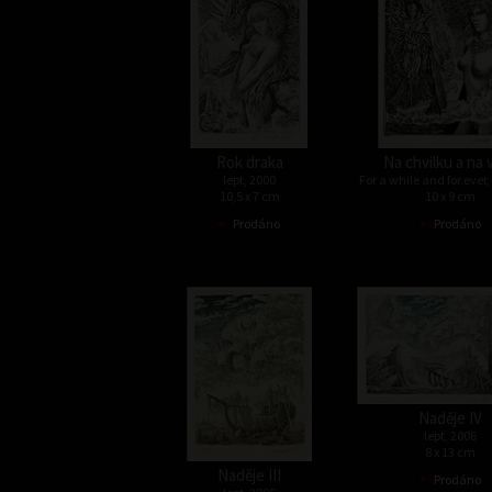
Rok draka
Na chvilku a na 
lept, 2000
For a while and for ever
10,5 x 7 cm
10 x 9 cm
•
•
Prodáno
Prodáno
Naděje IV
lept, 2006
8 x 13 cm
•
Naděje III
Prodáno