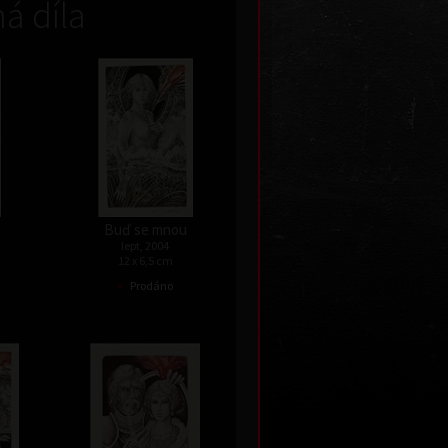
á díla
Buď se mnou
lept, 2004
12 x 6,5 cm
•
Prodáno