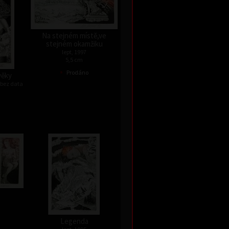
Na stejném místě,ve
stejném okamžiku
lept, 1997
5,5 cm
•
Prodáno
věky
, bez data
Legenda