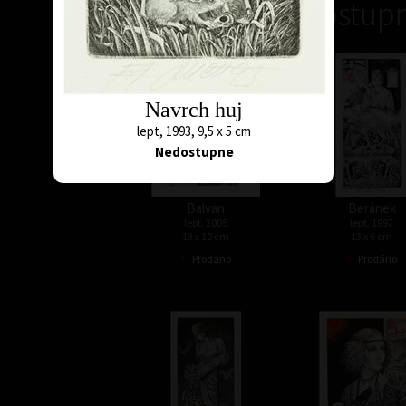
Nedostupn
Navrch huj
lept, 1993, 9,5 x 5 cm
Nedostupne
Balvan
Beránek
lept, 2005
lept, 1997
13 x 10 cm
13 x 6 cm
•
•
Prodáno
Prodáno