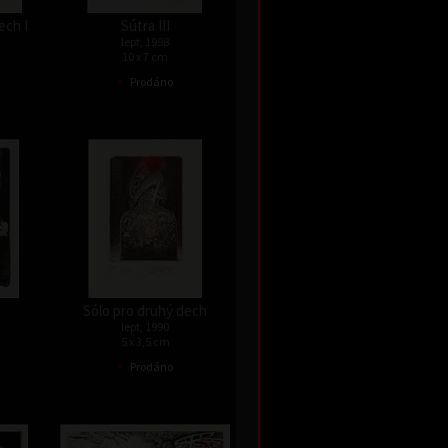
ech I
Sútra III
lept, 1998
10 x 7 cm
•
Prodáno
Sólo pro druhý dech
lept, 1990
5 x 3,5 cm
•
Prodáno