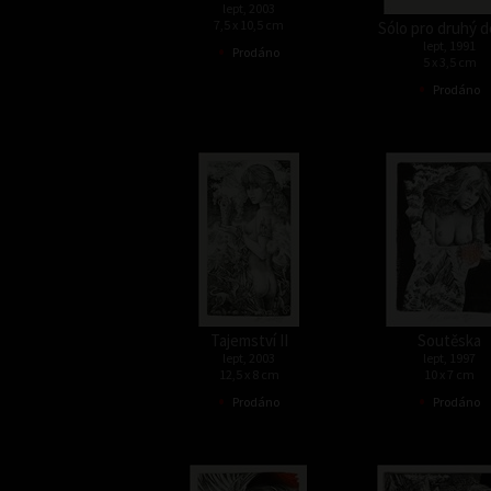
lept, 2003
7,5 x 10,5 cm
Sólo pro druhý d
•
lept, 1991
Prodáno
5 x 3,5 cm
•
Prodáno
Tajemství II
Soutěska
lept, 2003
lept, 1997
12,5 x 8 cm
10 x 7 cm
•
•
Prodáno
Prodáno