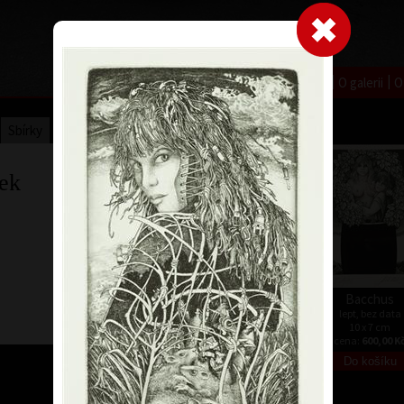
|
|
|
|
|
Home
Umělci
Vybrat dílo
Vybrat dárek
O galerii
O
Sbírky
ek
Bacchus
lept, bez data
10 x 7 cm
cena:
600,00 K