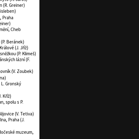
n (R. Greiner)
eisleben)
, Praha
einer)
umění, Cheb
 (P. Beránek)
rálové (J. Jříž)
 sněžkou (P. Klimeš)
ánských lázní (F.
ovník (V. Zoubek)
ina)
 L. Gronský
 Kříž)
, spolu s P.
ovice (V. Tetiva)
lna, Praha (J.
adočeské muzeum,