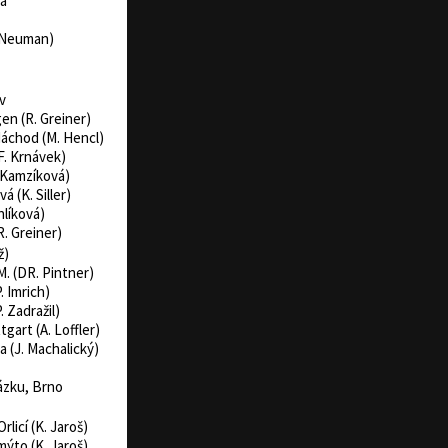
va
. Neuman)
v
en (R. Greiner)
Náchod (M. Hencl)
F. Krnávek)
. Kamzíková)
á (K. Siller)
hlíková)
R. Greiner)
ž)
M. (DR. Pintner)
 Imrich)
. Zadražil)
art (A. Loffler)
 (J. Machalický)
ázku, Brno
rlicí (K. Jaroš)
ýto (K. Jaroš)