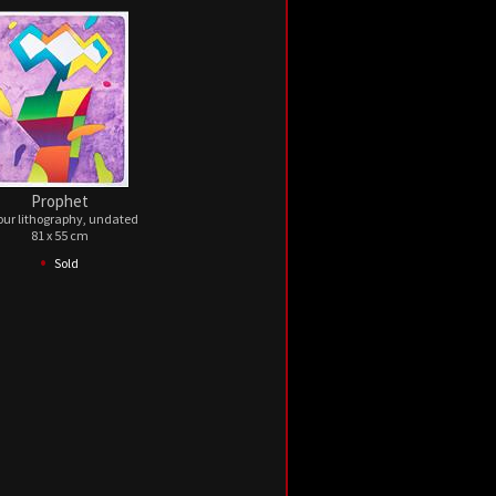
Prophet
our lithography, undated
81 x 55 cm
•
Sold