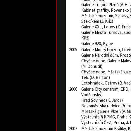
Galerie Trigon, Plzeň (V. Hav
Kabinet grafiky, Rovensko (
Městské muzeum, Svitavy, s
Steklíkem (J. Kříž)
Galerie XXL, Louny (Z. Frei
Galerie Města Turnova, spolu
Kříž)
Galerie 920, Kyjov
2005
Galerie Modrý hrozen, Litví
Galerie Národní dům, Prost
Chyť se nebe, Galerie Malo
(M. Donutil)
Chyť se nebe, Městská gale
Telč (D. Bartoň)
Letohrádek, Ostrov (B. Va
2006
Galerie City centrum, EPD, 
Vodňanský)
Hrad Sovinec (K. Jaroš)
Novoměstská radnice Praha 
Městská galerie Plzeň (V. Ma
Výstavní síň KPMG, Praha 
Výstavní síň ČEZ, Praha, J.
2007
Městské muzeum Králíky, K.