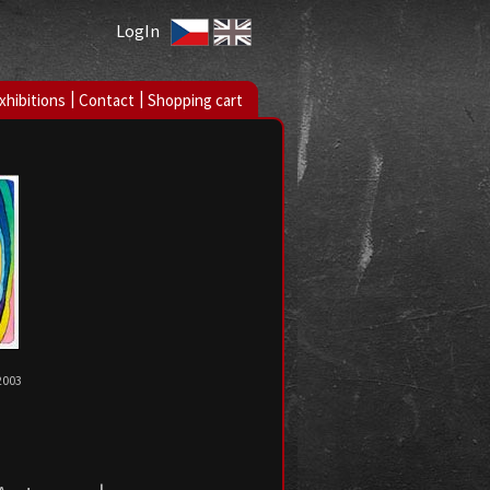
LogIn
|
|
xhibitions
Contact
Shopping cart
2003