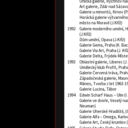
Orlická galerie, Rychnov na
Art galerie, Ždár nad Sázav
Galerie u minoritů, Krnov (P
Horácká galerie výtvarnéh
město na Moravě (J.Kříž)
1992
Galerie moderního umění, H
(J.Kříž)
Dům umění, Opava (J.Kříž)
Galerie Gema, Praha (K. B
Galerie Via Art, Praha (J. Kří
Galerie Delta, Frýdek-Míste
1993
Oblastní galerie, Liberec (J.
Umělecký klub Profit, Prah
Galerie Červená tráva, Prah
Západočeská galerie, Masn
Mánes, Tvorba z let 1963-19
Galerie Lucina, Tábor
1994
Edwin Scharf Haus – Ulm (I
Galerie ve dvoře, Veselý na
Neuman)
Galerie Uherské Hradiště, (
Galerie Alfa – Omega, Karlov
Galerie Art, Český krumlov (