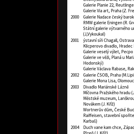
Galerie Planie 22, Reutlinge
Galerie Via art, Praha (Z. Fr
2000
Galerie Nadace český barok
RMW galerie Eningen (R. Gr
Státní galerie výtvarného 
(J,Vykoukal)
2001
ýstavní síň Chagall, Ostrava
Klicperovo divadlo, Hradec K
Galerie veselý výlet, Pecpo
Galerie ve věži, Planá u Mari
Hodonský)
Galerie Václava Rabase, Rak
2002
Galerie ČSOB, Praha (M.Lip
Galerie Mona Lisa, Olomouc
2003
Divadlo Mariánské Lázně
Míčovna Pražského hradu (J.
Městské muzeum, Lanškroun
Novákem (J. Kříž)
Wortnerův dům, České Buděj
Raiffeisen, stavební spořite
Karbaš)
2004
Duch vane kam chce, Záp
Plzeň (J. Kříž)