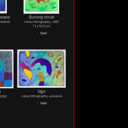
emane
Burning shrub
undated
colour lithography, 1992
71 x 55,5 cm
•
Sold
Sign
l
colour lithography, undated
 1992
•
Sold