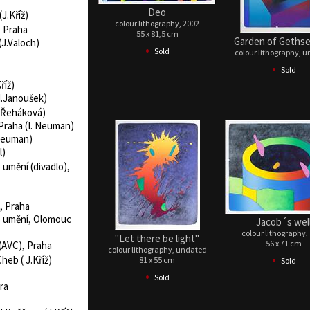
Deo
J.Kříž)
colour lithography, 2002
, Praha
55 x 81,5 cm
Garden of Geths
(J.Valoch)
•
Sold
colour lithography, 
•
Sold
říž)
I.Janoušek)
. Řeháková)
Praha (I. Neuman)
.Neuman)
l)
 umění (divadlo),
e, Praha
o umění, Olomouc
Jacob´s wel
colour lithography,
"Let there be light"
56 x 71 cm
 (AVC), Praha
colour lithography, undated
•
heb ( J.Kříž)
81 x 55 cm
Sold
•
Sold
ora