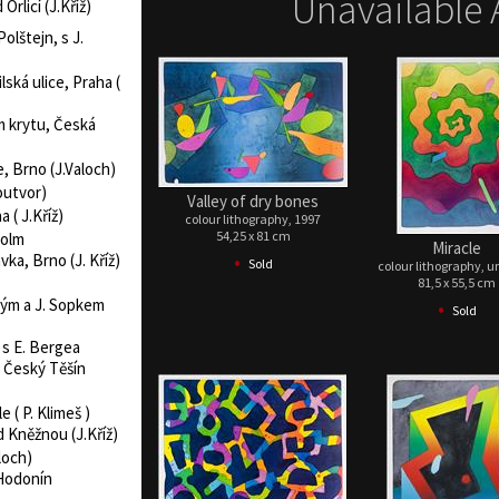
Unavailable 
Orlicí (J.Kříž)
olštejn, s J.
lská ulice, Praha (
m krytu, Česká
e, Brno (J.Valoch)
routvor)
Valley of dry bones
 ( J.Kříž)
colour lithography, 1997
54,25 x 81 cm
holm
Miracle
•
vka, Brno (J. Kříž)
Sold
colour lithography, 
81,5 x 55,5 cm
kým a J. Sopkem
•
Sold
 s E. Bergea
, Český Těšín
 ( P. Klimeš )
d Kněžnou (J.Kříž)
loch)
 Hodonín