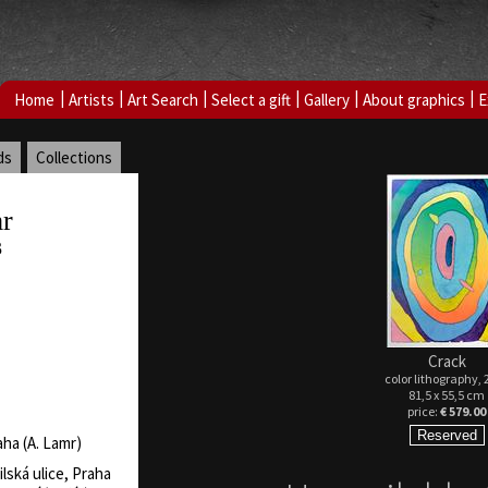
|
|
|
|
|
|
Home
Artists
Art Search
Select a gift
Gallery
About graphics
E
ds
Collections
r
3
Crack
color lithography, 
81,5 x 55,5 cm
price:
€ 579.00
ha (A. Lamr)
ilská ulice, Praha