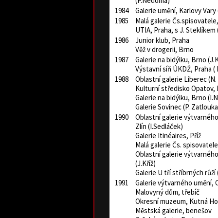
(P.Nedoma)
1984
Galerie umění, Karlovy Vary (
1985
Malá galerie Čs.spisovatele
UTIA, Praha, s J. Steklíkem 
1986
Junior klub, Praha
Věž v drogerii, Brno
1987
Galerie na bidýlku, Brno (J.K
Výstavní síň ÚKDŽ, Praha ( 
1988
Oblastní galerie Liberec (N
Kulturní středisko Opatov, 
Galerie na bidýlku, Brno (I
Galerie Sovinec (P. Zatlouka
1990
Oblastní galerie výtvarného
Zlín (I.Sedláček)
Galerie Itinéaires, Příž
Malá galerie Čs. spisovatel
Oblastní galerie výtvarnéh
(J.Kříž)
Galerie U tří stříbrných růží
1991
Galerie výtvarného umění, C
Malovyný dům, třebíč
Okresní muzeum, Kutná H
Městská galerie, benešov