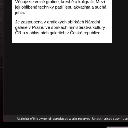
Věnuje se volné grafice, kresbě a kaligrafii. Mezi
její oblíbené techniky patří lept, akvatinta a suchá
jehla.
Je zastoupena v grafických sbírkách Národní
galerie v Praze, ve sbírkách ministerstva kultury
ČR a v oblastních galeriích v České republice.
All rights of the owner of reproduced works reserved. Unauthorised copying 