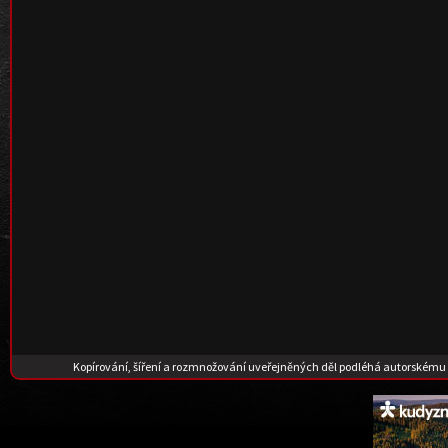
Kopírování, šíření a rozmnožování uveřejněných děl podléhá autorskému 