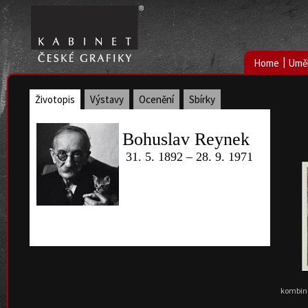
|
Home
Uměl
Životopis
Výstavy
Ocenění
Sbírky
Bohuslav Reynek
31. 5. 1892 – 28. 9. 1971
kombino