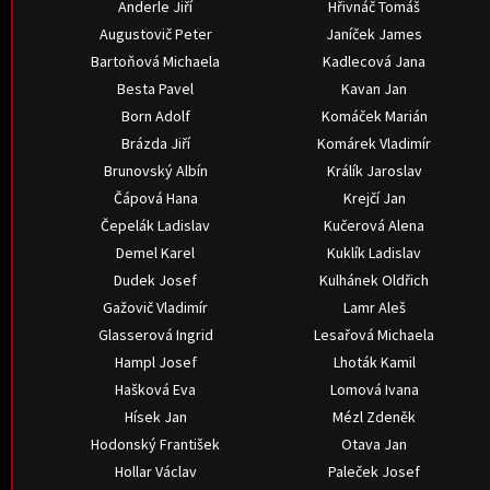
Anderle Jiří
Hřivnáč Tomáš
Augustovič Peter
Janíček James
Bartoňová Michaela
Kadlecová Jana
Besta Pavel
Kavan Jan
Born Adolf
Komáček Marián
Brázda Jiří
Komárek Vladimír
Brunovský Albín
Králík Jaroslav
Čápová Hana
Krejčí Jan
Čepelák Ladislav
Kučerová Alena
Demel Karel
Kuklík Ladislav
Dudek Josef
Kulhánek Oldřich
Gažovič Vladimír
Lamr Aleš
Glasserová Ingrid
Lesařová Michaela
Hampl Josef
Lhoták Kamil
Hašková Eva
Lomová Ivana
Hísek Jan
Mézl Zdeněk
Hodonský František
Otava Jan
Hollar Václav
Paleček Josef